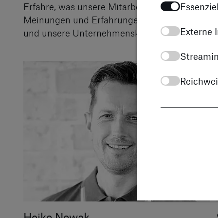
Essenziel
Erfahre, was unsere Mitarbeiter über ihre Ar
Meinungen und Erfahrungen bieten dir einen re
Externe I
und unsere Unternehmenskultur.
Streamin
Reichwe
Heiko Nowak