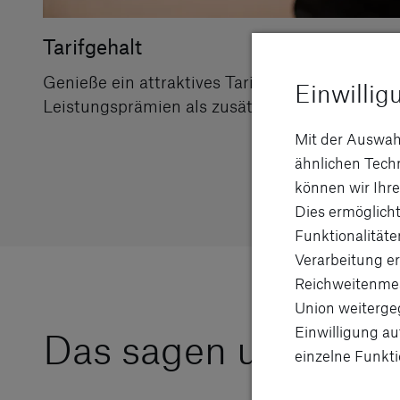
Tarifgehalt
Genieße ein attraktives Tarifgehalt sowie mona
Einwillig
Leistungsprämien als zusätzliche Anerkennun
Mit der Auswah
ähnlichen Tec
können wir Ihre
Dies ermöglicht
Funktionalitäte
Verarbeitung er
Reichweitenmes
Union weitergeg
Einwilligung au
Das sagen unsere Mi
einzelne Funkti