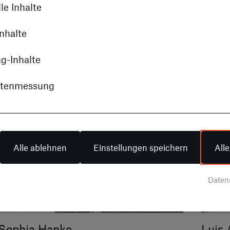
le Inhalte
beit bei STERNAUTO denken. Ihre ehrlichen
alistischen Einblick in unser Arbeitsumfeld
nhalte
g-Inhalte
itenmessung
Alle ablehnen
Einstellungen speichern
All
Daten
Sophia Hanke
Luis 