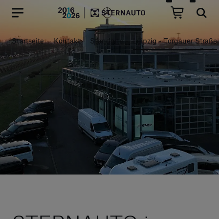
Hauptregion der Seite anspr
Startseite
Kontakt
Standorte
Leipzig - Torgauer Straße