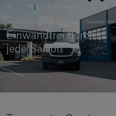
Hauptregion der Seite anspr
Startseite
Werkstatt & Dienstleistungen
Transporter Serv
Einwandfrei durch
jede Saison