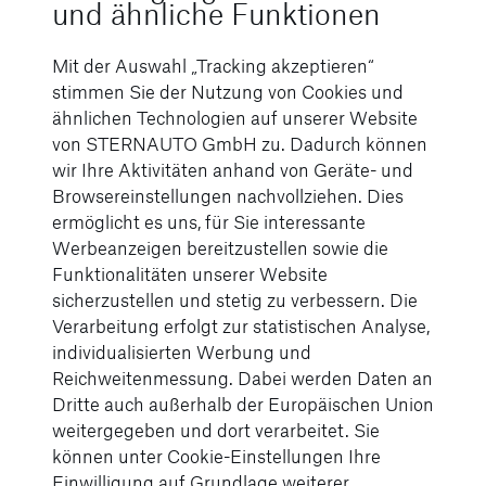
und ähnliche Funktionen
archiviert.
Zudem stehen Ihnen komfortable
Mit der Auswahl „Tracking akzeptieren“
Auswertungen durch einen
stimmen Sie der Nutzung von Cookies und
passwortgeschützten Portalzugang zur
ähnlichen Technologien auf unserer Website
Verfügung.
von STERNAUTO GmbH zu. Dadurch können
wir Ihre Aktivitäten anhand von Geräte- und
Browsereinstellungen nachvollziehen. Dies
Informationen zu DAKO anfragen
ermöglicht es uns, für Sie interessante
Werbeanzeigen bereitzustellen sowie die
Funktionalitäten unserer Website
sicherzustellen und stetig zu verbessern. Die
Verarbeitung erfolgt zur statistischen Analyse,
individualisierten Werbung und
Reichweitenmessung. Dabei werden Daten an
Dritte auch außerhalb der Europäischen Union
weitergegeben und dort verarbeitet. Sie
können unter Cookie-Einstellungen Ihre
Einwilligung auf Grundlage weiterer