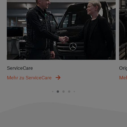
ServiceCare
Ori
Mehr zu ServiceCare
Meh