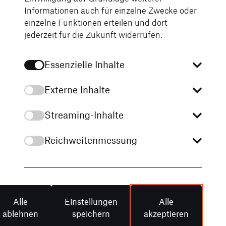
Informationen auch für einzelne Zwecke oder
einzelne Funktionen erteilen und dort
jederzeit für die Zukunft widerrufen.
Essenzielle Inhalte
Externe Inhalte
Streaming-Inhalte
Mercedes-Benz
Unfallreparaturen
Reichweitenmessung
Vertrauen Sie bei Unfallreparaturen Ihres
Mercedes-Benz Transporters auf die
Expertise von STERNAUTO: Unsere
Spezialisten kennen Ihr Fahrzeug bis ins
Alle
Einstellungen
Alle
Detail und nehmen Unfallreparaturen mit
ablehnen
speichern
akzeptieren
größter Sorgfalt vor. Dadurch bleiben der