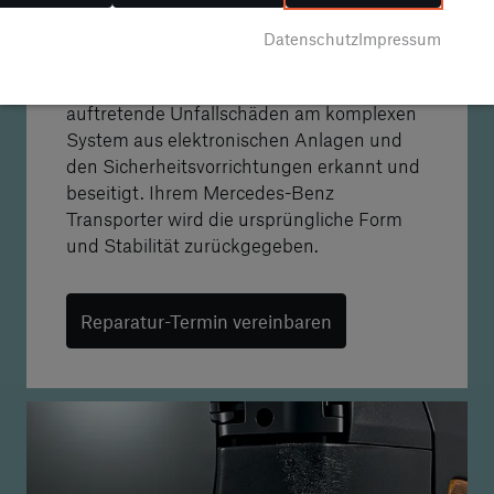
Wert Ihres Fahrzeuges erhalten und Ihre
Datenschutz
Impressum
Sicherheit gewährleistet.
Während der Unfallreparatur werden
auftretende Unfallschäden am komplexen
System aus elektronischen Anlagen und
den Sicherheitsvorrichtungen erkannt und
beseitigt. Ihrem Mercedes-Benz
Transporter wird die ursprüngliche Form
und Stabilität zurückgegeben.
Reparatur-Termin vereinbaren