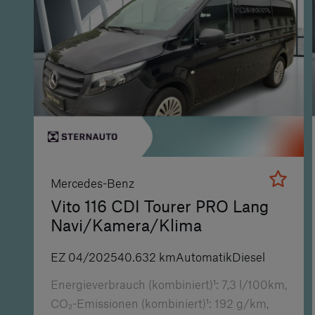
Mercedes-Benz
Vito 116 CDI Tourer PRO Lang
Navi/Kamera/Klima
EZ
04/2025
40.632
km
Automatik
Diesel
Energieverbrauch (kombiniert)¹:
7,3
l/100km,
CO₂-Emissionen (kombiniert)¹:
192
g/km,