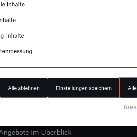
le Inhalte
nhalte
g-Inhalte
Aktion
itenmessung
Alle ablehnen
Einstellungen speichern
All
Daten
Aktuelle Aktionen von smart - Alle
Angebote im Überblick