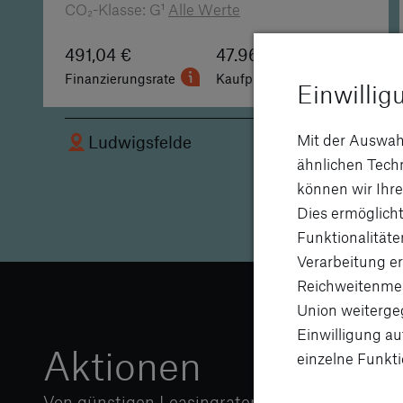
CO₂-Klasse: G¹
Alle Werte
491,04 €
47.969,00 €
Finanzierungsrate
Kaufpreis
Einwillig
Mit der Auswah
Ludwigsfelde
ähnlichen Tec
können wir Ihre
Dies ermöglicht
Funktionalitäte
Verarbeitung er
Reichweitenmes
Union weitergeg
Einwilligung au
Aktionen
einzelne Funkti
Von günstigen Leasingraten über flexible Fina