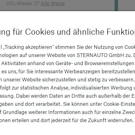
CO₂-Klasse: D¹
Alle Werte
361,02 €
29.988,00 €
802
Finanzierungsrate
Kaufpreis
Fina
ung für Cookies und ähnliche Funkti
l „Tracking akzeptieren“ stimmen Sie der Nutzung von Coo
Magdeburg
hnologien auf unserer Website von STERNAUTO GmbH zu. 
 Aktivitäten anhand von Geräte- und Browsereinstellungen
 es uns, für Sie interessante Werbeanzeigen bereitzustellen
n unserer Website sicherzustellen und stetig zu verbessern.
folgt zur statistischen Analyse, individualisierten Werbung
sung. Dabei werden Daten an Dritte auch außerhalb der 
eben und dort verarbeitet. Sie können unter Cookie-Einste
f Grundlage weiterer Informationen auch für einzelne Zwec
onen erteilen und dort jederzeit für die Zukunft widerrufen.
nzierungsmodelle bis hin zu einzigartigen Service-