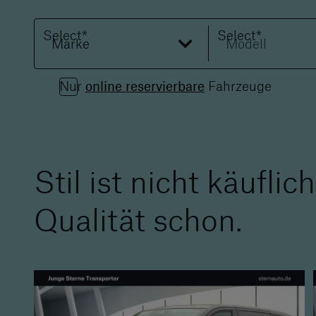
‌Select*
‌Select*
Marke
Modell
‌Nur
online reservierbare
Fahrzeuge
Stil ist nicht käuflich
Qualität schon.