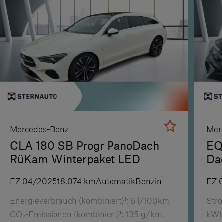
Mercedes-Benz
Mer
CLA 180 SB Progr PanoDach
EQ
RüKam Winterpaket LED
Da
EZ
04/2025
18.074
km
Automatik
Benzin
EZ
Energieverbrauch (kombiniert)¹:
6
l/100km,
Stro
CO₂-Emissionen (kombiniert)¹:
135
g/km,
kWh