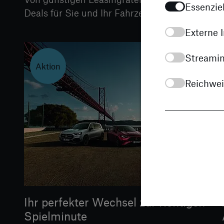
Essenziel
Deals für Sie und Ihr Fahrzeug.
Externe I
Streamin
Aktion
Reichwe
Ihr perfekter Wechsel zur richtigen
Spielminute