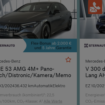
cedes-Benz
Mercedes-
E 53 AMG 4M+ Pano-
V 300 d
ch/Distronic/Kamera/Memory
Lang A
Burmes
03/2024
36.432
km
Automatik
Elektro
EZ
10/202
mverbrauch (kombiniert)¹:
22,5
Energiever
/100km, CO₂-Klasse: A¹
Alle Werte
CO₂-Emissi