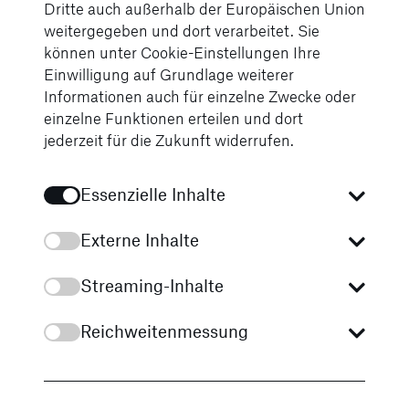
Sonderfahrzeuge
Dritte auch außerhalb der Europäischen Union
weitergegeben und dort verarbeitet. Sie
können unter Cookie-Einstellungen Ihre
Mercedes-Benz Trucks deckt den gesamten Bereich
Einwilligung auf Grundlage weiterer
gewerblicher Nutzfahrzeuge ab – von Verteilern bis
Informationen auch für einzelne Zwecke oder
zu schweren Langstrecklern und speziellen
einzelne Funktionen erteilen und dort
Anwendungen. Besonders für Kommunen,
jederzeit für die Zukunft widerrufen.
Entsorger und Einsatzdienste bieten wir passende
Fahrgestelle für Kommunal- und Sonderfahrzeuge.
Essenzielle Inhalte
Mehr zu unseren Lösungen für Städte, Feuerwehr
und Baustellen finden Sie hier:
Externe Inhalte
Streaming-Inhalte
Mehr über Mercedes-Benz Sonderlösungen
Reichweitenmessung