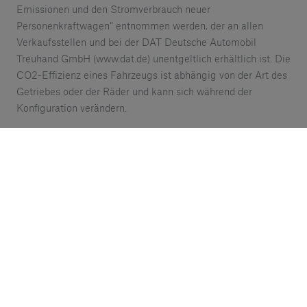
Emissionen und den Stromverbrauch neuer
Personenkraftwagen“ entnommen werden, der an allen
Verkaufsstellen und bei der DAT Deutsche Automobil
Treuhand GmbH (www.dat.de) unentgeltlich erhältlich ist. Die
CO2-Effizienz eines Fahrzeugs ist abhängig von der Art des
Getriebes oder der Räder und kann sich während der
Konfiguration verändern.