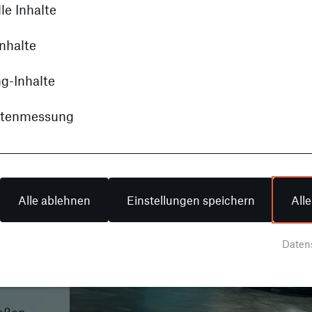
le Inhalte
nhalte
g-Inhalte
n
itenmessung
 50
Alle ablehnen
Einstellungen speichern
All
t bei
Daten