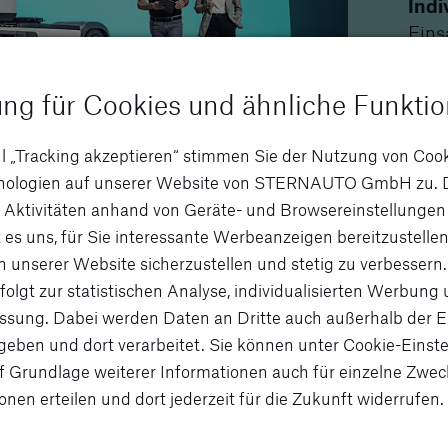
Indi
Eins
-dau
weit
ung für Cookies und ähnliche Funkti
wird
Layo
l „Tracking akzeptieren“ stimmen Sie der Nutzung von Coo
zuge
hnologien auf unserer Website von STERNAUTO GmbH zu. 
– ers
 Aktivitäten anhand von Geräte- und Browsereinstellungen
 es uns, für Sie interessante Werbeanzeigen bereitzustellen
Klar
n unserer Website sicherzustellen und stetig zu verbessern.
und 
folgt zur statistischen Analyse, individualisierten Werbung
Kost
sung. Dabei werden Daten an Dritte auch außerhalb der 
Subv
eben und dort verarbeitet. Sie können unter Cookie-Einste
Steu
f Grundlage weiterer Informationen auch für einzelne Zwec
onen erteilen und dort jederzeit für die Zukunft widerrufen.