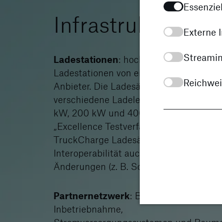
Essenziel
Infrastruktur
Externe I
Streamin
Ladestationen
: hochmoderne
Ladestationen von einem der führende
Reichwe
Anbieter. Die Ladesäulen bieten
verschiedene Ladeleistungen, darunter
kW, 200 kW und 400 kW. Unser
„Excellence Testverfahren“ sorgt bei
TruckCharge Ladesäulen neben
Interoperabilität auch für Zuverlässigkei
Änderungen (z. B. Software-Updates).
Partnernetzwerk
: Bei Aufbau,
Inbetriebnahme,