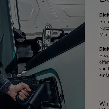
Dig
Steu
Nutz
Man
Digi
Beza
öffe
von 
einf
Wir