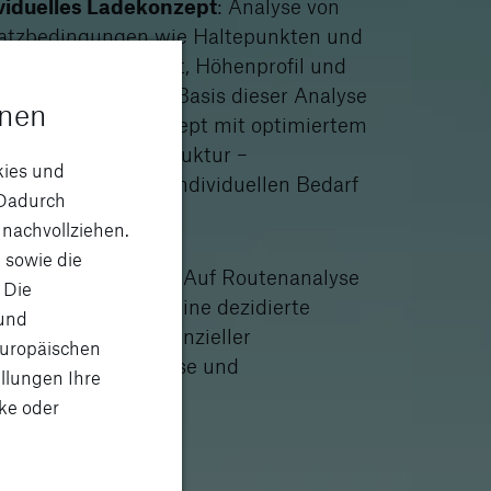
viduelles Ladekonzept
: Analyse von
atzbedingungen wie Haltepunkten und
er, Geschwindigkeit, Höhenprofil und
eren Faktoren. Auf Basis dieser Analyse
onen
 ein Depotladekonzept mit optimiertem
ut und Ladeinfrastruktur –
kies und
schnitten auf den individuellen Bedarf
Dadurch
tellt.
 nachvollziehen.
 sowie die
e Kostenanalysen
: Auf Routenanalyse
 Die
Ladekonzept folgt eine dezidierte
 und
enanalyse inkl. potenzieller
Europäischen
entionen, Zuschüsse und
llungen Ihre
ervergünstigungen.
ke oder