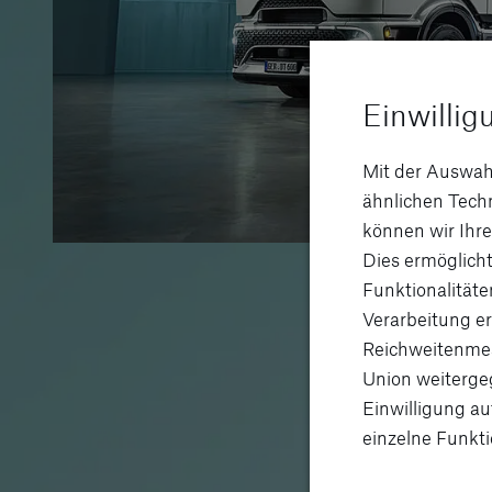
Einwillig
Mit der Auswah
ähnlichen Tec
können wir Ihre
Dies ermöglicht
Funktionalitäte
Verarbeitung er
Reichweitenmes
Union weitergeg
Einwilligung au
einzelne Funkti