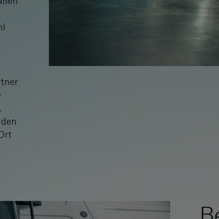
aßen
hl
rtner
e
.
rden
Ort
B