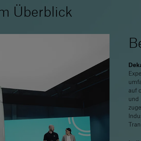
m Überblick
B
Deka
Expe
umfa
auf 
und 
zuge
Indu
Tran