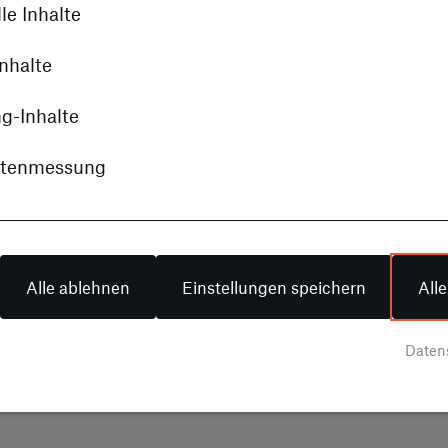
le Inhalte
nhalte
Entdecken Sie ERI
g-Inhalte
itenmessung
Alle ablehnen
Einstellungen speichern
All
Daten