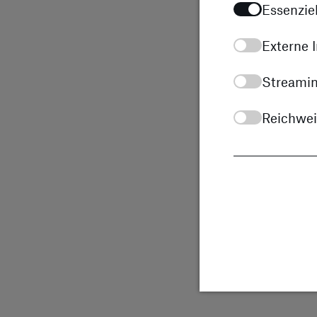
sich.
Essenziel
Externe I
Entdecken Sie Hymer
Streamin
Reichwe