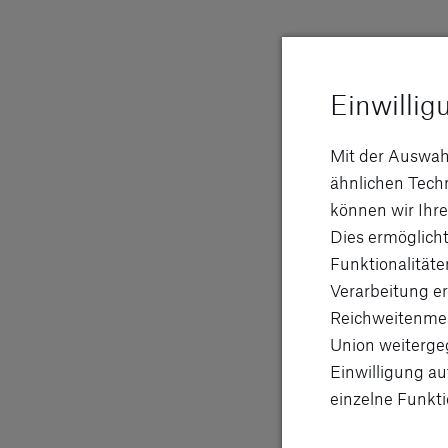
Einwillig
Mit der Auswah
ähnlichen Tec
können wir Ihre
Dies ermöglicht
HYMER
Funktionalitäte
Verarbeitung er
Die Marke HYMER steht für durchdachte 
Reichweitenmes
Freizeitmobile. Mit höchstem Komfort, Qua
Union weitergeg
Sicherheitsausrüstung und Werterhalt s
Einwilligung au
perfekt für Ihre Abenteuer. Innovationspr
einzelne Funkti
Design Award 2024 für den neuen HYMER