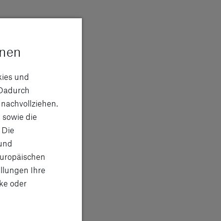
onen
kies und
Dadurch
 nachvollziehen.
 sowie die
 Die
 und
d Caravans bieten Komfort und
Europäischen
für Paare oder Familien, ERIBA hat den
llungen Ihre
ür Ihre Reisen.
ke oder