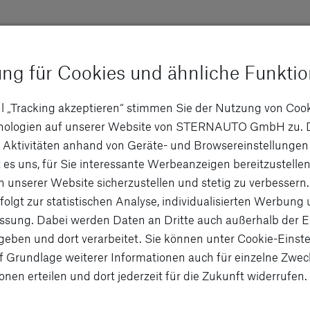
ung für Cookies und ähnliche Funkti
l „Tracking akzeptieren“ stimmen Sie der Nutzung von Coo
hnologien auf unserer Website von STERNAUTO GmbH zu. 
 Aktivitäten anhand von Geräte- und Browsereinstellungen
 es uns, für Sie interessante Werbeanzeigen bereitzustellen
Eriba
n unserer Website sicherzustellen und stetig zu verbessern.
folgt zur statistischen Analyse, individualisierten Werbung
und ausgezeichnete
ERIBA Wohnwagen un
sung. Dabei werden Daten an Dritte auch außerhalb der 
lität,
Zuverlässigkeit. Ob 
eben und dort verarbeitet. Sie können unter Cookie-Einste
ind HYMER-Fahrzeuge
passenden Begleiter f
f Grundlage weiterer Informationen auch für einzelne Zwec
eise wie der German
onen erteilen und dort jederzeit für die Zukunft widerrufen.
 ML-T sprechen für