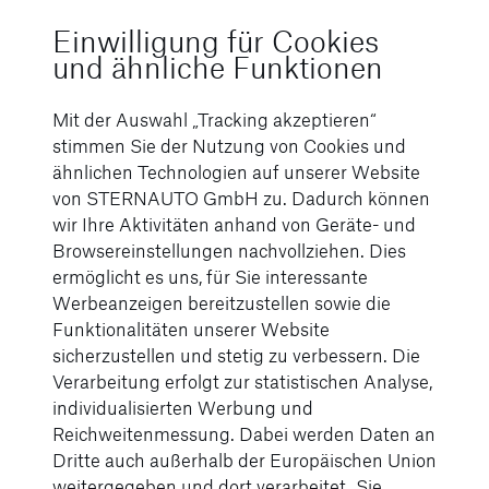
Bildupload
Einwilligung für Cookies
und ähnliche Funktionen
Datei hochladen
Mit der Auswahl „Tracking akzeptieren“
Interesse an zukünftigen Fahrzeug
*
stimmen Sie der Nutzung von Cookies und
ähnlichen Technologien auf unserer Website
von STERNAUTO GmbH zu. Dadurch können
Standort
wir Ihre Aktivitäten anhand von Geräte- und
Browsereinstellungen nachvollziehen. Dies
ermöglicht es uns, für Sie interessante
Bemerkungen
Werbeanzeigen bereitzustellen sowie die
Funktionalitäten unserer Website
sicherzustellen und stetig zu verbessern. Die
Verarbeitung erfolgt zur statistischen Analyse,
individualisierten Werbung und
Reichweitenmessung. Dabei werden Daten an
Dritte auch außerhalb der Europäischen Union
weitergegeben und dort verarbeitet. Sie