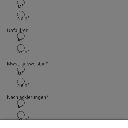
Ja
*
Nein
*
Unfallfrei
*
Ja
*
Nein
*
Mwst. ausweisbar
*
Ja
*
Nein
*
Nachlackierungen
*
Ja
*
Nein
*