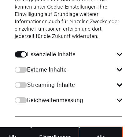
können unter Cookie-Einstellungen Ihre
Persönliche Informationen
Einwilligung auf Grundlage weiterer
Vorname
*
Informationen auch für einzelne Zwecke oder
einzelne Funktionen erteilen und dort
jederzeit für die Zukunft widerrufen.
Nachname
*
Essenzielle Inhalte
Firma
Externe Inhalte
Streaming-Inhalte
Straße
Reichweitenmessung
PLZ
Ort
Alle
Einstellungen
Alle