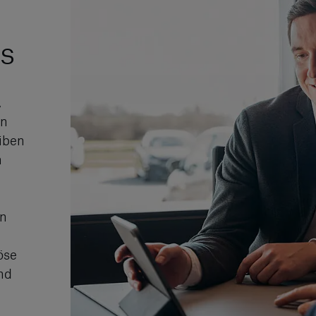
s
,
en
iben
n
on
öse
nd