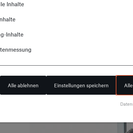
urba
le Inhalte
Fahr
nhalte
auch
mode
g-Inhalte
sind
stre
itenmessung
Jung
Alle
Alle ablehnen
Einstellungen speichern
All
Daten