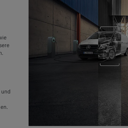
wie
sere
n.
t und
hen.