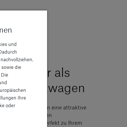
onen
g@smart
kies und
Dadurch
endige
 nachvollziehen.
 sowie die
adtflitzer als
 Die
 und
ebrauchtwagen
Europäischen
llungen Ihre
ke oder
@smart bietet Ihnen eine attraktive
ahl an hochwertigen
auchtwagen, die perfekt zu Ihrem