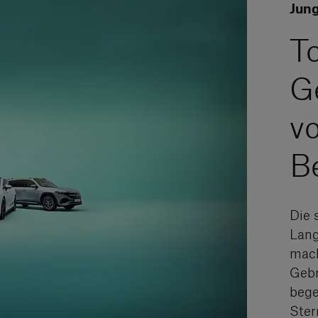
Jung
T
G
v
B
Die 
Lang
mach
Gebr
bege
Ster