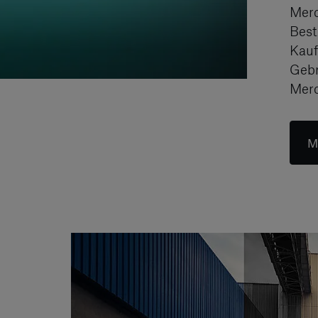
Merc
Best
Kauf
Gebr
Merc
M