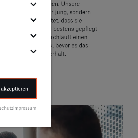
nen Lebensstil passen. Unsere
zeuge sind nicht nur jung, sondern
 smart – das bedeutet, dass sie
rn, zuverlässig und bestens gepflegt
. Jedes Fahrzeug durchläuft einen
ngen Qualitätscheck, bevor es das
@smart-Zertifikat erhält.
s über jung@smart
e akzeptieren
schutz
Impressum