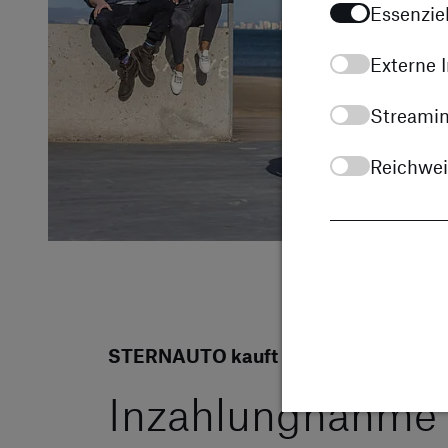
Essenziel
Externe I
Streamin
Reichwe
STERNAUTO kauft Ihr Auto
Inzahlungnahme