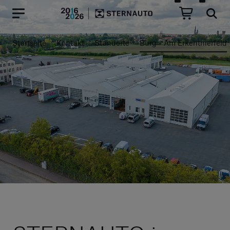
Hauptregion der Seite anspr
Startseite
Kontakt
Standorte
Burg - Am Erkenthierfeld