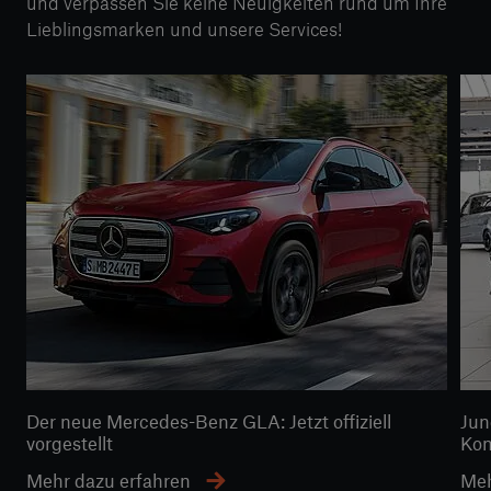
und verpassen Sie keine Neuigkeiten rund um Ihre
Lieblingsmarken und unsere Services!
Der neue Mercedes-Benz GLA: Jetzt offiziell
Jun
vorgestellt
Kom
Mehr dazu erfahren
Meh