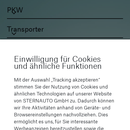
PKW
Transporter
LKW
Einwilligung für Cookies
und ähnliche Funktionen
Bus
Mit der Auswahl „Tracking akzeptieren“
stimmen Sie der Nutzung von Cookies und
ähnlichen Technologien auf unserer Website
Zusatzleistungen am Standort
von STERNAUTO GmbH zu. Dadurch können
wir Ihre Aktivitäten anhand von Geräte- und
Browsereinstellungen nachvollziehen. Dies
24h Service
Hol- und Bring-
ermöglicht es uns, für Sie interessante
Service
Werbeanzeigen bereitzustellen sowie die