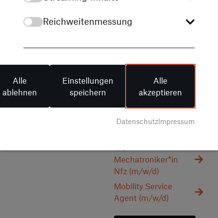
Zukunft
Reichweitenmessung
Sie wollen nur das Beste
für Ihre Karriere?
Herzlich willkommen im
Alle
Einstellungen
Alle
Team von STERNAUTO!
ablehnen
speichern
akzeptieren
Verschaffen Sie sich
einen Überblick über
unsere aktuellen
Datenschutz
Impressum
Stellenangebote.
Kfz-
Mechatroniker*in
Nfz (m/w/d)
Mobility Service
Agent (m/w/d)