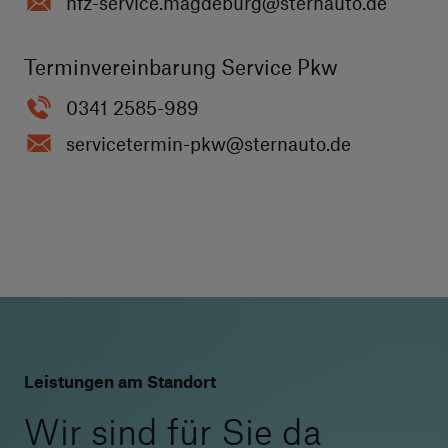
nfz-service.magdeburg
@sternauto.de
Terminvereinbarung Service Pkw
0341 2585-989
servicetermin-pkw
@sternauto.de
Leistungen am Standort
Wir sind für Sie da