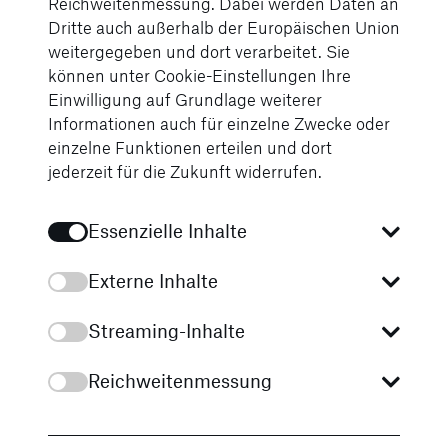
Reichweitenmessung. Dabei werden Daten an
zukunftsfähigen Mobilität im Güterverkehr leisten.
Dritte auch außerhalb der Europäischen Union
weitergegeben und dort verarbeitet. Sie
können unter Cookie-Einstellungen Ihre
Einwilligung auf Grundlage weiterer
Informationen auch für einzelne Zwecke oder
einzelne Funktionen erteilen und dort
jederzeit für die Zukunft widerrufen.
Essenzielle Inhalte
Unsere News von STERNAUTO
Immer bestens
Externe Inhalte
informiert
Streaming-Inhalte
Alle News
Reichweitenmessung
Tauchen Sie ein in die Welt unserer neuesten
Fahrzeugmodelle, erfahren Sie spannende
Geschichten aus unserem Unternehmen und lernen