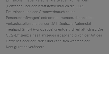
Emissionen neuer Personenkraftwagen können dem
„Leitfaden über den Kraftstoffverbrauch die CO2-
Emissionen und den Stromverbrauch neuer
Personenkraftwagen“ entnommen werden, der an allen
Verkaufsstellen und bei der DAT Deutsche Automobil
Treuhand GmbH (www.dat.de) unentgeltlich erhältlich ist. Die
CO2-Effizienz eines Fahrzeugs ist abhängig von der Art des
Getriebes oder der Räder und kann sich während der
Konfiguration verändern.