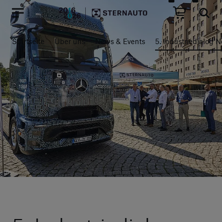
Hauptregion der Seite anspr
Startseite
Über uns
News & Events
5. Industriedialog 