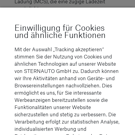
Ladung (MCS), die eine zügige Ladezeit
ermöglicht.
Traktionsstarke Achse: Die elektrische
Einwilligung für Cookies
Antriebsachse sorgt für eine beeindruckende
und ähnliche Funktionen
Leistung und Effizienz.
Digitalisierung: Zahlreiche digitale Dienste wie
Mit der Auswahl „Tracking akzeptieren“
die Truck App Portal ermöglichen eine smarte
stimmen Sie der Nutzung von Cookies und
und vernetzte Nutzung des Fahrzeugs.
ähnlichen Technologien auf unserer Website
von STERNAUTO GmbH zu. Dadurch können
Umweltfreundlichkeit: Der eActros 600 setzt auf
wir Ihre Aktivitäten anhand von Geräte- und
lokal emissionsfreien Betrieb und trägt damit
Browsereinstellungen nachvollziehen. Dies
aktiv zum Klimaschutz bei.
ermöglicht es uns, für Sie interessante
Werbeanzeigen bereitzustellen sowie die
Funktionalitäten unserer Website
Fazit
sicherzustellen und stetig zu verbessern. Die
Verarbeitung erfolgt zur statistischen Analyse,
Mit dem Mercedes-Benz eActros 600 können Sie
individualisierten Werbung und
einen wesentlichen Beitrag zur nachhaltigen und