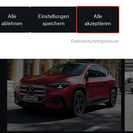
Sie unsere engagierten Mitarbeiter kennen. Bleiben
Sie informiert über unsere aufregenden Events und
Alle
Einstellungen
Alle
exklusiven Angebote. Besuchen Sie uns regelmäßig
ablehnen
speichern
akzeptieren
und verpassen Sie keine Neuigkeiten rund um Ihre
Lieblingsmarken und unsere Services!
Datenschutz
Impressum