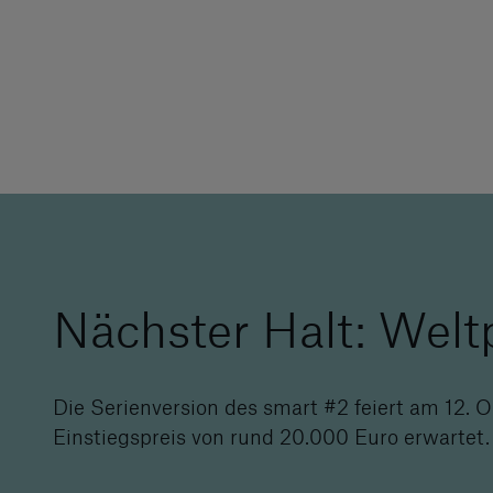
Nächster Halt: Welt
Die Serienversion des smart #2 feiert am 12. O
Einstiegspreis von rund 20.000 Euro erwartet.