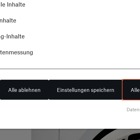
le Inhalte
eine
hint
nhalte
und 
g-Inhalte
itenmessung
Alle ablehnen
Einstellungen speichern
All
Daten