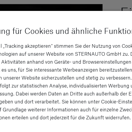
E
P
ung für Cookies und ähnliche Funkti
l „Tracking akzeptieren“ stimmen Sie der Nutzung von Coo
Herz
hnologien auf unserer Website von STERNAUTO GmbH zu. 
voll
 Aktivitäten anhand von Geräte- und Browsereinstellungen
Arch
 es uns, für Sie interessante Werbeanzeigen bereitzustellen
Sich
n unserer Website sicherzustellen und stetig zu verbessern.
und 
folgt zur statistischen Analyse, individualisierten Werbung
ultr
sung. Dabei werden Daten an Dritte auch außerhalb der 
eben und dort verarbeitet. Sie können unter Cookie-Einste
Für 
f Grundlage weiterer Informationen auch für einzelne Zwec
beim
onen erteilen und dort jederzeit für die Zukunft widerrufen.
Agil
eine