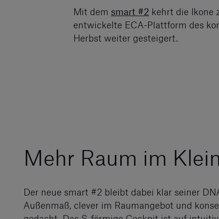
Mit dem
smart #2
kehrt die Ikone 
entwickelte ECA-Plattform des ko
Herbst weiter gesteigert.
Mehr Raum im Klei
Der neue smart #2 bleibt dabei klar seiner DN
Außenmaß, clever im Raumangebot und konseq
gedacht. Das S-förmige Cockpit ist auf intuiti