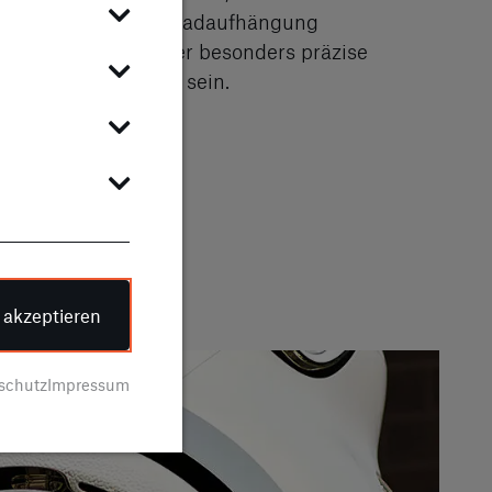
r Fünflenker-Einzelradaufhängung
en soll der Zweisitzer besonders präzise
leicht manövrierbar sein.
e akzeptieren
schutz
Impressum