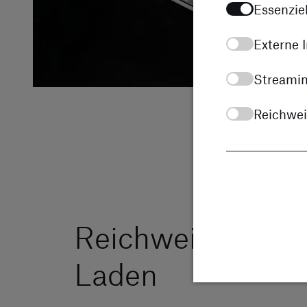
Essenziel
Externe I
Streamin
Reichwe
Reichweite und
Laden