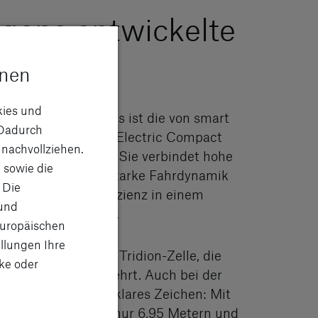
igens entwickelte
lattform
onen
kies und
stück des Fahrzeugs ist die von smart
Dadurch
ständig entwickelte Electric Compact
 nachvollziehen.
itecture, kurz ECA. Sie verbindet hohe
 sowie die
erheitsstandards, starke Fahrdynamik
 Die
maximale Raumeffizienz in einem
 und
akompakten Format.
Europäischen
llungen Ihre
Sicherheit sorgt die Tridion-Zelle, die
ke oder
 smart #2 zurückkehrt. Auch bei der
ität setzt smart ein klares Zeichen: Mit
m Wendekreis von nur 6,95 Metern und