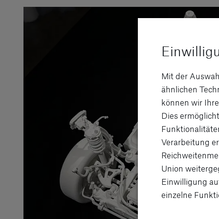
Einwillig
Mit der Auswah
ähnlichen Tec
können wir Ihre
Dies ermöglicht
Funktionalitäte
Verarbeitung er
Reichweitenmes
Union weitergeg
Einwilligung au
einzelne Funkti