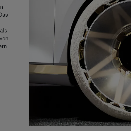
en
 Das
als
 von
ern