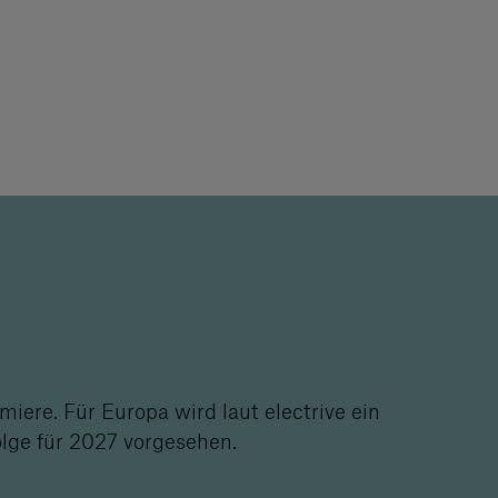
iere. Für Europa wird laut electrive ein
olge für 2027 vorgesehen.