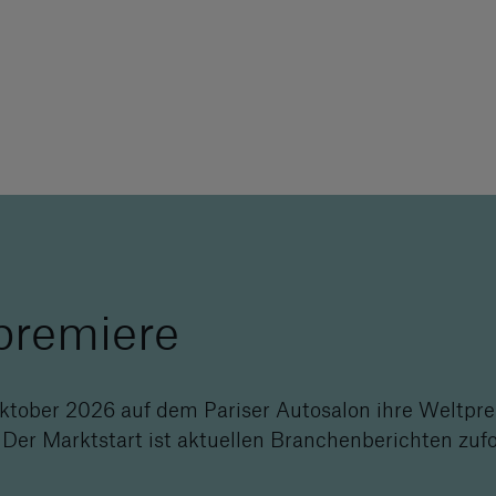
premiere
ktober 2026 auf dem Pariser Autosalon ihre Weltprem
 Der Marktstart ist aktuellen Branchenberichten zuf