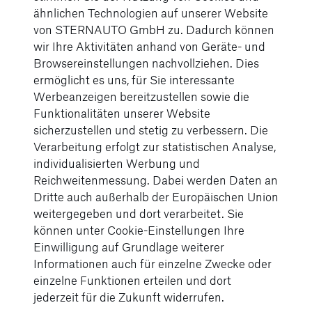
Tauchen Sie ein in die Welt unserer neuesten
ähnlichen Technologien auf unserer Website
Fahrzeugmodelle, erfahren Sie spannende
von STERNAUTO GmbH zu. Dadurch können
Geschichten aus unserem Unternehmen und lernen
wir Ihre Aktivitäten anhand von Geräte- und
Sie unsere engagierten Mitarbeiter kennen. Bleiben
Browsereinstellungen nachvollziehen. Dies
Sie informiert über unsere aufregenden Events und
ermöglicht es uns, für Sie interessante
exklusiven Angebote. Besuchen Sie uns regelmäßig
Werbeanzeigen bereitzustellen sowie die
und verpassen Sie keine Neuigkeiten rund um Ihre
Funktionalitäten unserer Website
Lieblingsmarken und unsere Services!
sicherzustellen und stetig zu verbessern. Die
Verarbeitung erfolgt zur statistischen Analyse,
individualisierten Werbung und
Reichweitenmessung. Dabei werden Daten an
Dritte auch außerhalb der Europäischen Union
weitergegeben und dort verarbeitet. Sie
können unter Cookie-Einstellungen Ihre
Einwilligung auf Grundlage weiterer
Informationen auch für einzelne Zwecke oder
einzelne Funktionen erteilen und dort
jederzeit für die Zukunft widerrufen.