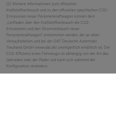
[2] Weitere Informationen zum offiziellen
Kraftstoffverbrauch und zu den offiziellen spezifischen CO2-
Emissionen neuer Personenkraftwagen können dem
„Leitfaden über den Kraftstoffverbrauch die CO2-
Emissionen und den Stromverbrauch neuer
Personenkraftwagen“ entnommen werden, der an allen
Verkaufsstellen und bei der DAT Deutsche Automobil
Treuhand GmbH (www.dat.de) unentgeltlich erhältlich ist. Die
CO2-Effizienz eines Fahrzeugs ist abhängig von der Art des
Getriebes oder der Räder und kann sich während der
Konfiguration verändern.