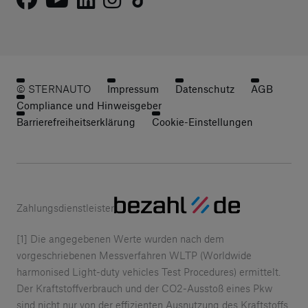
© STERNAUTO
Impressum
Datenschutz
AGB
Compliance und Hinweisgeber
Barrierefreiheitserklärung
Cookie-Einstellungen
Zahlungsdienstleister
[1] Die angegebenen Werte wurden nach dem
vorgeschriebenen Messverfahren WLTP (Worldwide
harmonised Light-duty vehicles Test Procedures) ermittelt.
Der Kraftstoffverbrauch und der CO2-Ausstoß eines Pkw
sind nicht nur von der effizienten Ausnutzung des Kraftstoffs