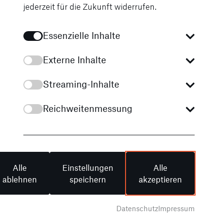
weiterlesen
jederzeit für die Zukunft widerrufen.
Essenzielle Inhalte
Event
Externe Inhalte
Streaming-Inhalte
Reichweitenmessung
Alle
Einstellungen
Alle
ablehnen
speichern
akzeptieren
20. - 22.09.2024
smart e-Rallye bei Karls Erlebnis-Dorf In
Datenschutz
Impressum