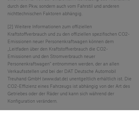
durch den Pkw, sondern auch vom Fahrstil und anderen
nichttechnischen Faktoren abhängig.
[2] Weitere Informationen zum offiziellen
Kraftstoffverbrauch und zu den offiziellen spezifischen CO2-
Emissionen neuer Personenkraftwagen können dem
„Leitfaden über den Kraftstoffverbrauch die CO2-
Emissionen und den Stromverbrauch neuer
Personenkraftwagen“ entnommen werden, der an allen
Verkaufsstellen und bei der DAT Deutsche Automobil
Treuhand GmbH (www.dat.de) unentgeltlich erhältlich ist. Die
CO2-Effizienz eines Fahrzeugs ist abhängig von der Art des
Getriebes oder der Räder und kann sich während der
Konfiguration verändern.