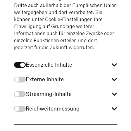
Material: 80 % Polyester/15 % Viskose/5 %
Dritte auch außerhalb der Europäischen Union
Elasthan
weitergegeben und dort verarbeitet. Sie
können unter Cookie-Einstellungen Ihre
Größen: XS-XXXL
Einwilligung auf Grundlage weiterer
unisex
Informationen auch für einzelne Zwecke oder
einzelne Funktionen erteilen und dort
Slim Fit
jederzeit für die Zukunft widerrufen.
Essenzielle Inhalte
Externe Inhalte
Streaming-Inhalte
Reichweitenmessung