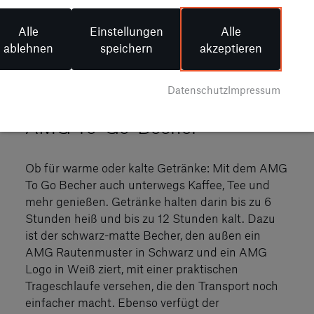
Alle
Einstellungen
Alle
ablehnen
speichern
akzeptieren
Datenschutz
Impressum
Artikel-Nr. B66959827
AMG To-Go-Becher
Ob für warme oder kalte Getränke: Mit dem AMG
To Go Becher auch unterwegs Kaffee, Tee und
mehr genießen. Getränke halten darin bis zu 6
Stunden heiß und bis zu 12 Stunden kalt. Dazu
ist der schwarz-matte Becher, den außen ein
AMG Rautenmuster in Schwarz und ein AMG
Logo in Weiß ziert, mit einer praktischen
Trageschlaufe versehen, die den Transport noch
einfacher macht. Ebenso verfügt der