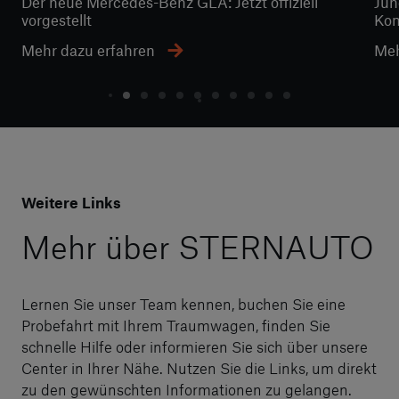
Der neue Mercedes-Benz GLA: Jetzt offiziell
Jun
vorgestellt
Kom
Mehr dazu erfahren
Meh
Weitere Links
Mehr über STERNAUTO
Lernen Sie unser Team kennen, buchen Sie eine
Probefahrt mit Ihrem Traumwagen, finden Sie
schnelle Hilfe oder informieren Sie sich über unsere
Center in Ihrer Nähe. Nutzen Sie die Links, um direkt
zu den gewünschten Informationen zu gelangen.