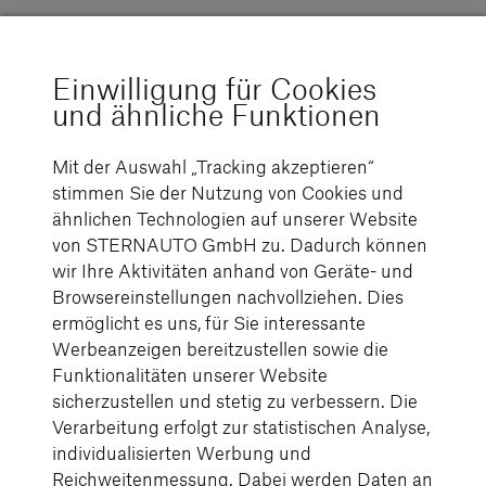
Artikel-Nr. B66959303
AMG Sweathoodie
Einwilligung für Cookies
und ähnliche Funktionen
Lädt ihn oder sie zum Wohlfühlen ein – der AMG
Mit der Auswahl „Tracking akzeptieren“
Sweathoodie in Slim Fit Passform. Die Kapuze
stimmen Sie der Nutzung von Cookies und
des schwarz-weißen Hoodies, die mit rotem
ähnlichen Technologien auf unserer Website
Singlejersey gefüttert ist, lässt sich dank
von STERNAUTO GmbH zu. Dadurch können
Tunnelzug mit breitem Band in AMG Rot und mit
wir Ihre Aktivitäten anhand von Geräte- und
eingewebtem weißem AMG Logo individuell
Browsereinstellungen nachvollziehen. Dies
anpassen. Bündchen und Saum sind in 1 x 1
ermöglicht es uns, für Sie interessante
Rippe gefertigt. Ein großer weißer AMG
Werbeanzeigen bereitzustellen sowie die
Logoprint auf den Ärmeln sowie der weiße AMG
Funktionalitäten unserer Website
3D-Logodruck im Brustbereich komplettieren das
sicherzustellen und stetig zu verbessern. Die
Design des sportlichen Kapuzenpullovers.
Verarbeitung erfolgt zur statistischen Analyse,
individualisierten Werbung und
Farbe: schwarz/weiß
Reichweitenmessung. Dabei werden Daten an