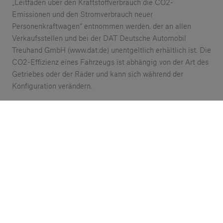
„Leitfaden über den Kraftstoffverbrauch die CO2-
Emissionen und den Stromverbrauch neuer
Personenkraftwagen“ entnommen werden, der an allen
Verkaufsstellen und bei der DAT Deutsche Automobil
Treuhand GmbH (www.dat.de) unentgeltlich erhältlich ist. Die
CO2-Effizienz eines Fahrzeugs ist abhängig von der Art des
Getriebes oder der Räder und kann sich während der
Konfiguration verändern.