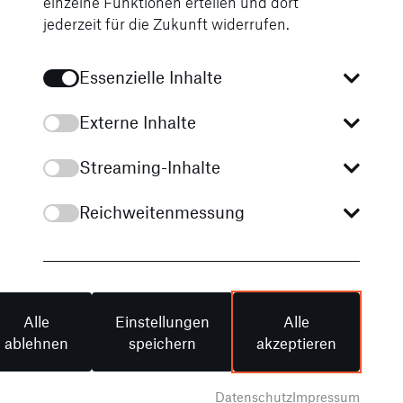
einzelne Funktionen erteilen und dort
jederzeit für die Zukunft widerrufen.
Essenzielle Inhalte
Externe Inhalte
Streaming-Inhalte
Reichweitenmessung
04.12.2024
Alle
Einstellungen
Alle
E-Mobility Tag - Die Zukunft der
ablehnen
speichern
akzeptieren
Elektromobilität
Datenschutz
Impressum