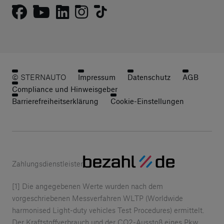
© STERNAUTO
Impressum
Datenschutz
AGB
Compliance und Hinweisgeber
Barrierefreiheitserklärung
Cookie-Einstellungen
Zahlungsdienstleister
[1] Die angegebenen Werte wurden nach dem
vorgeschriebenen Messverfahren WLTP (Worldwide
harmonised Light-duty vehicles Test Procedures) ermittelt.
Der Kraftstoffverbrauch und der CO2-Ausstoß eines Pkw