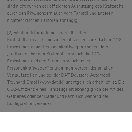
sind nicht nur von der effizienten Ausnutzung des Kraftstoffs
durch den Pkw, sondern auch vom Fahrstil und anderen
nichttechnischen Faktoren abhängig.
[2] Weitere Informationen zum offiziellen
Kraftstoffverbrauch und zu den offiziellen spezifischen CO2-
Emissionen neuer Personenkraftwagen können dem
„Leitfaden über den Kraftstoffverbrauch die CO2-
Emissionen und den Stromverbrauch neuer
Personenkraftwagen“ entnommen werden, der an allen
Verkaufsstellen und bei der DAT Deutsche Automobil
Treuhand GmbH (www.dat.de) unentgeltlich erhältlich ist. Die
CO2-Effizienz eines Fahrzeugs ist abhängig von der Art des
Getriebes oder der Räder und kann sich während der
Konfiguration verändern.