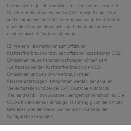
harmonised Light-duty vehicles Test Procedures) ermittelt.
Der Kraftstoffverbrauch und der CO2-Ausstoß eines Pkw
sind nicht nur von der effizienten Ausnutzung des Kraftstoffs
durch den Pkw, sondern auch vom Fahrstil und anderen
nichttechnischen Faktoren abhängig.
[2] Weitere Informationen zum offiziellen
Kraftstoffverbrauch und zu den offiziellen spezifischen CO2-
Emissionen neuer Personenkraftwagen können dem
„Leitfaden über den Kraftstoffverbrauch die CO2-
Emissionen und den Stromverbrauch neuer
Personenkraftwagen“ entnommen werden, der an allen
Verkaufsstellen und bei der DAT Deutsche Automobil
Treuhand GmbH (www.dat.de) unentgeltlich erhältlich ist. Die
CO2-Effizienz eines Fahrzeugs ist abhängig von der Art des
Getriebes oder der Räder und kann sich während der
Konfiguration verändern.