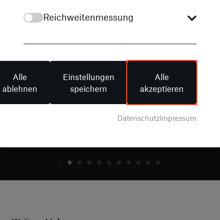
Reichweitenmessung
Alle
Einstellungen
Alle
ablehnen
speichern
akzeptieren
Der neue Mercedes-Benz GLA: Jetzt offiziell
Jun
Datenschutz
Impressum
vorgestellt
Kom
Mehr dazu erfahren
Meh