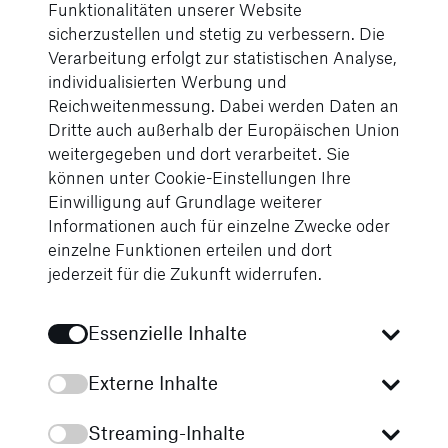
Funktionalitäten unserer Website
sicherzustellen und stetig zu verbessern. Die
Immer bestens
Verarbeitung erfolgt zur statistischen Analyse,
informiert
individualisierten Werbung und
Reichweitenmessung. Dabei werden Daten an
Alle News
Dritte auch außerhalb der Europäischen Union
Tauchen Sie ein in die Welt unserer neuesten
weitergegeben und dort verarbeitet. Sie
Fahrzeugmodelle, erfahren Sie spannende
können unter Cookie-Einstellungen Ihre
Geschichten aus unserem Unternehmen und lernen
Einwilligung auf Grundlage weiterer
Sie unsere engagierten Mitarbeiter kennen. Bleiben
Informationen auch für einzelne Zwecke oder
Sie informiert über unsere aufregenden Events und
einzelne Funktionen erteilen und dort
exklusiven Angebote. Besuchen Sie uns regelmäßig
jederzeit für die Zukunft widerrufen.
und verpassen Sie keine Neuigkeiten rund um Ihre
Lieblingsmarken und unsere Services!
Essenzielle Inhalte
Externe Inhalte
Streaming-Inhalte