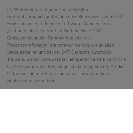
[2] Weitere Informationen zum offiziellen
Kraftstoffverbrauch und zu den offiziellen spezifischen CO2-
Emissionen neuer Personenkraftwagen können dem
„Leitfaden über den Kraftstoffverbrauch die CO2-
Emissionen und den Stromverbrauch neuer
Personenkraftwagen“ entnommen werden, der an allen
Verkaufsstellen und bei der DAT Deutsche Automobil
Treuhand GmbH (www.dat.de) unentgeltlich erhältlich ist. Die
CO2-Effizienz eines Fahrzeugs ist abhängig von der Art des
Getriebes oder der Räder und kann sich während der
Konfiguration verändern.