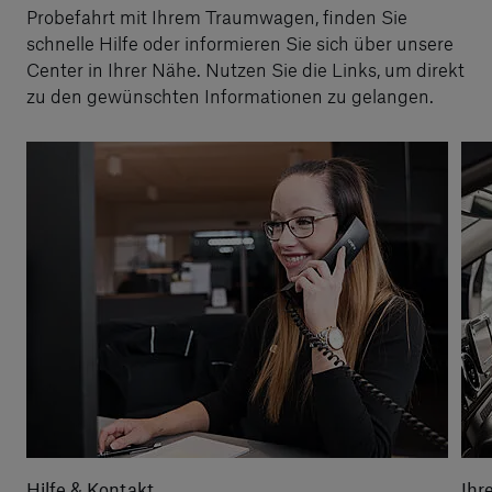
Probefahrt mit Ihrem Traumwagen, finden Sie
schnelle Hilfe oder informieren Sie sich über unsere
Center in Ihrer Nähe. Nutzen Sie die Links, um direkt
zu den gewünschten Informationen zu gelangen.
Hilfe & Kontakt
Ihr