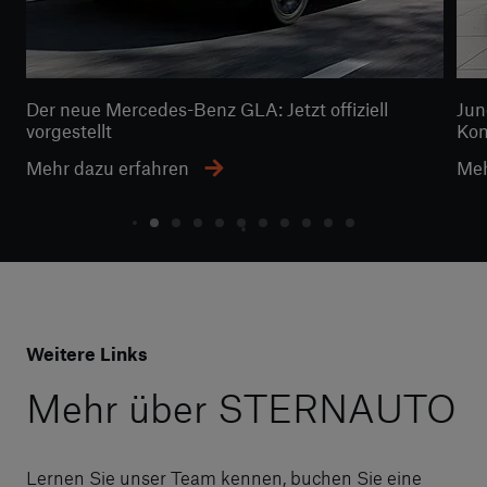
Der neue Mercedes-Benz GLA: Jetzt offiziell
Jun
vorgestellt
Kom
Mehr dazu erfahren
Meh
Weitere Links
Mehr über STERNAUTO
Lernen Sie unser Team kennen, buchen Sie eine