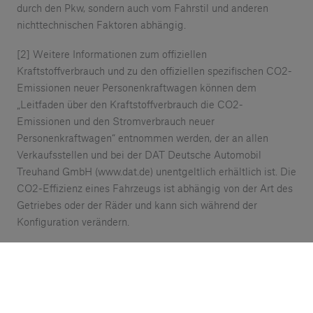
durch den Pkw, sondern auch vom Fahrstil und anderen
nichttechnischen Faktoren abhängig.
[2] Weitere Informationen zum offiziellen
Kraftstoffverbrauch und zu den offiziellen spezifischen CO2-
Emissionen neuer Personenkraftwagen können dem
„Leitfaden über den Kraftstoffverbrauch die CO2-
Emissionen und den Stromverbrauch neuer
Personenkraftwagen“ entnommen werden, der an allen
Verkaufsstellen und bei der DAT Deutsche Automobil
Treuhand GmbH (www.dat.de) unentgeltlich erhältlich ist. Die
CO2-Effizienz eines Fahrzeugs ist abhängig von der Art des
Getriebes oder der Räder und kann sich während der
Konfiguration verändern.