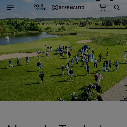
Hauptregion der Seite anspr
Startseite
Über uns
News & Events
MercedesTrophy b