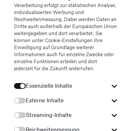
Golfserie, die von Mercedes-Benz in mehr als 60
Verarbeitung erfolgt zur statistischen Analyse,
Ländern veranstaltet wird. Jedes Jahr nehmen über
individualisierten Werbung und
60.000 Golferinnen und Golfer an den mehr als 600
Reichweitenmessung. Dabei werden Daten an
regionalen und nationalen Turnieren teil. Der
Dritte auch außerhalb der Europäischen Union
Höhepunkt dieser Turnierserie ist das
weitergegeben und dort verarbeitet. Sie
MercedesTrophy World Final, das traditionell in der
können unter Cookie-Einstellungen Ihre
Stuttgarter Region, dem “Geburtsort des
Einwilligung auf Grundlage weiterer
Automobils”, stattfindet. Hier treffen die besten
Informationen auch für einzelne Zwecke oder
Spielerinnen und Spieler aus den nationalen Finals
einzelne Funktionen erteilen und dort
auf Konkurrenten und Teams aus der ganzen Welt.
jederzeit für die Zukunft widerrufen.
Das Event steht ganz im Zeichen des Sports und der
exklusiven Produkte der Marke und findet in einem
Essenzielle Inhalte
luxuriösen Hotel statt. Die Teilnehmerinnen und
Teilnehmer haben die Gelegenheit, nicht nur ihr
Externe Inhalte
Golfspiel zu verbessern, sondern auch die
Faszination der Marke Mercedes-Benz hautnah zu
Streaming-Inhalte
erleben. Neben den sportlichen Wettkämpfen bietet
die MercedesTrophy auch ein umfangreiches
Rahmenprogramm mit zahlreichen Veranstaltungen,
Reichweitenmessung