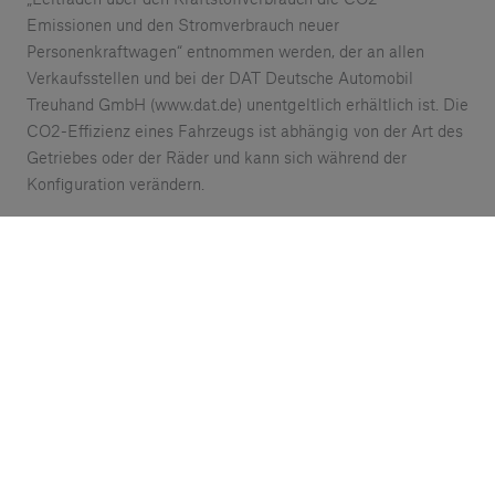
Emissionen und den Stromverbrauch neuer
Personenkraftwagen“ entnommen werden, der an allen
Verkaufsstellen und bei der DAT Deutsche Automobil
Treuhand GmbH (www.dat.de) unentgeltlich erhältlich ist. Die
CO2-Effizienz eines Fahrzeugs ist abhängig von der Art des
Getriebes oder der Räder und kann sich während der
Konfiguration verändern.