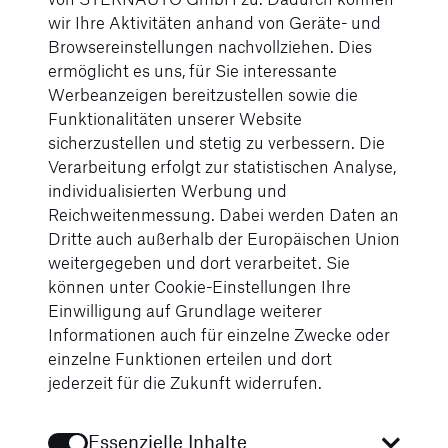
Sie informiert über unsere aufregenden Events und
wir Ihre Aktivitäten anhand von Geräte- und
exklusiven Angebote. Besuchen Sie uns regelmäßig
Browsereinstellungen nachvollziehen. Dies
und verpassen Sie keine Neuigkeiten rund um Ihre
ermöglicht es uns, für Sie interessante
Lieblingsmarken und unsere Services!
Werbeanzeigen bereitzustellen sowie die
Funktionalitäten unserer Website
sicherzustellen und stetig zu verbessern. Die
Verarbeitung erfolgt zur statistischen Analyse,
individualisierten Werbung und
Reichweitenmessung. Dabei werden Daten an
Dritte auch außerhalb der Europäischen Union
weitergegeben und dort verarbeitet. Sie
können unter Cookie-Einstellungen Ihre
Einwilligung auf Grundlage weiterer
Informationen auch für einzelne Zwecke oder
einzelne Funktionen erteilen und dort
jederzeit für die Zukunft widerrufen.
Essenzielle Inhalte
Der neue Mercedes-Benz GLA: Jetzt offiziell
Jun