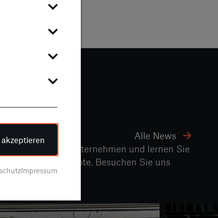
Alle News
e akzeptieren
hten aus unserem Unternehmen und lernen Sie
nd exklusiven Angebote. Besuchen Sie uns
schutz
Impressum
es!