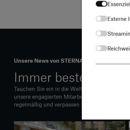
Essenziel
Externe I
Streamin
Reichwe
Unsere News von STERNAUTO
Immer bestens infor
Tauchen Sie ein in die Welt unserer neueste
unsere engagierten Mitarbeiter kennen. Bleib
regelmäßig und verpassen Sie keine Neuigkeit