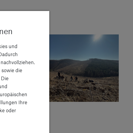
onen
kies und
Dadurch
 nachvollziehen.
 sowie die
 Die
 und
Europäischen
llungen Ihre
ke oder