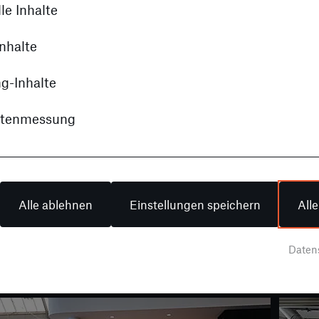
le Inhalte
nhalte
g-Inhalte
itenmessung
miert
Alle ablehnen
Einstellungen speichern
All
n Fahrzeugmodelle, erfahren Sie spannende Geschic
en Sie informiert über unsere aufregenden Events u
Daten
en rund um Ihre Lieblingsmarken und unsere Servic