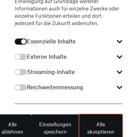
Einwilligung auf Grundlage weiterer
Informationen auch für einzelne Zwecke oder
Unsere News von STERNAUTO
einzelne Funktionen erteilen und dort
jederzeit für die Zukunft widerrufen.
Immer bestens
informiert
Essenzielle Inhalte
Alle News
Externe Inhalte
Tauchen Sie ein in die Welt unserer neuesten
Fahrzeugmodelle, erfahren Sie spannende
Streaming-Inhalte
Geschichten aus unserem Unternehmen und lernen
Sie unsere engagierten Mitarbeiter kennen. Bleiben
Reichweitenmessung
Sie informiert über unsere aufregenden Events und
exklusiven Angebote. Besuchen Sie uns regelmäßig
und verpassen Sie keine Neuigkeiten rund um Ihre
Lieblingsmarken und unsere Services!
Alle
Einstellungen
Alle
ablehnen
speichern
akzeptieren