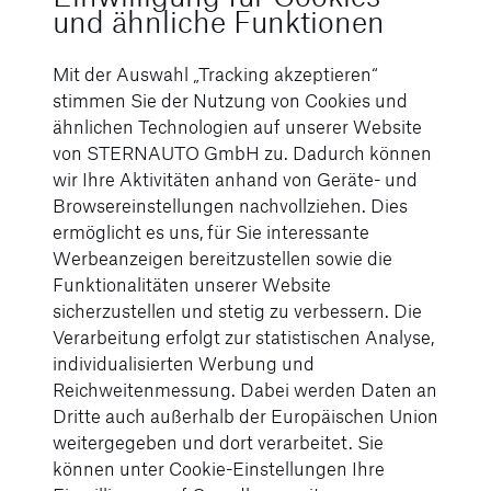
Assistent DISTRONIC, der Aktive Lenk-Assistent
und ähnliche Funktionen
und der Aktive Brems-Assistent sorgen für
maximale Sicherheit und entspanntes Fahren, egal
Mit der Auswahl „Tracking akzeptieren“
ob auf der Autobahn oder im Stadtverkehr.
stimmen Sie der Nutzung von Cookies und
ähnlichen Technologien auf unserer Website
von STERNAUTO GmbH zu. Dadurch können
Fazit
wir Ihre Aktivitäten anhand von Geräte- und
Browsereinstellungen nachvollziehen. Dies
Der neue Mercedes-Benz G 580 mit EQ Technologie
ermöglicht es uns, für Sie interessante
ist eine beeindruckende Weiterentwicklung der
Werbeanzeigen bereitzustellen sowie die
legendären G-Klasse. Mit seiner Kombination aus
Funktionalitäten unserer Website
traditionellem Design, modernster Technologie und
sicherzustellen und stetig zu verbessern. Die
herausragender Leistung setzt er neue Maßstäbe
Verarbeitung erfolgt zur statistischen Analyse,
und gestaltet die Zukunft der Mobilität. Die Legende
individualisierten Werbung und
lebt weiter – jetzt elektrifiziert.
Reichweitenmessung. Dabei werden Daten an
Dritte auch außerhalb der Europäischen Union
weitergegeben und dort verarbeitet. Sie
können unter Cookie-Einstellungen Ihre