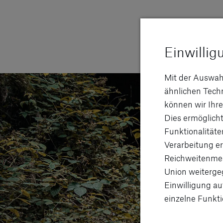
Einwillig
Mit der Auswah
ähnlichen Tec
können wir Ihre
Dies ermöglicht
Funktionalitäte
Verarbeitung er
Reichweitenmes
Union weitergeg
Einwilligung au
einzelne Funkti