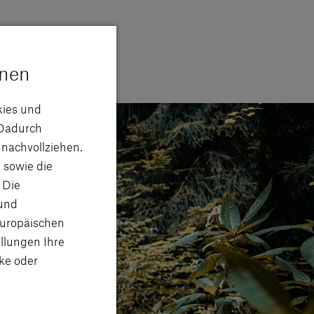
onen
kies und
Dadurch
 nachvollziehen.
 sowie die
 Die
 und
Europäischen
llungen Ihre
ke oder