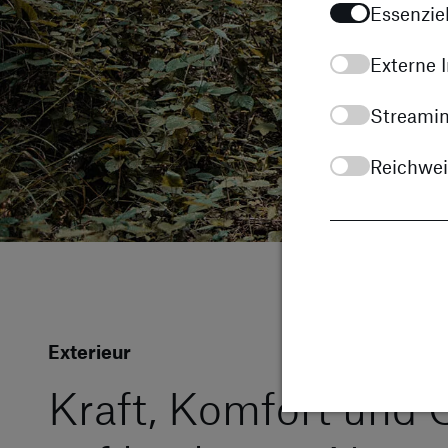
Essenziel
Externe I
Streamin
Reichwe
Exterieur
Kraft, Komfort und 