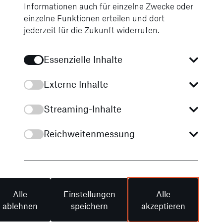
Informationen auch für einzelne Zwecke oder
AMG Night-Paket
einzelne Funktionen erteilen und dort
jederzeit für die Zukunft widerrufen.
Mit dem AMG Night-
Paket (Sonderausstattung) wird Ihre G-
Essenzielle Inhalte
Klasse noch expressiver. Je nach gewählter
Außenlackierung prägen Akzente in
Externe Inhalte
Obsidianschwarz oder Nachtschwarz
magno das Exterieur – etwa die
Streaming-Inhalte
Stoßfängerspangen oder der
Ersatzradring. Die optionalen
Reichweitenmessung
MANUFAKTUR Black Accents und das
Night-Paket II vervollständigen das
individuelle Erscheinungsbild.
Alle
Einstellungen
Alle
ablehnen
speichern
akzeptieren