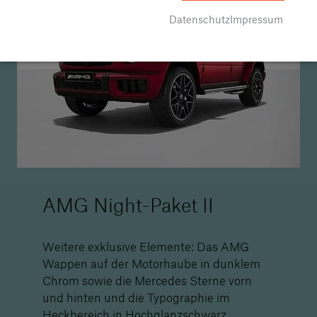
Datenschutz
Impressum
AMG Night-Paket II
Weitere exklusive Elemente: Das AMG
Wappen auf der Motorhaube in dunklem
Chrom sowie die Mercedes Sterne vorn
und hinten und die Typographie im
Heckbereich in Hochglanzschwarz