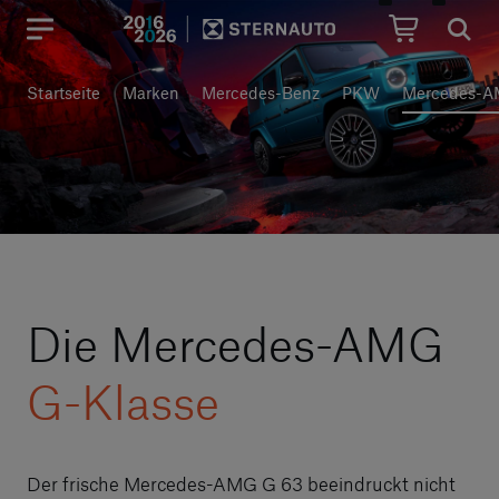
Hauptregion der Seite anspr
Startseite
Marken
Mercedes-Benz
PKW
Mercedes-A
Die Mercedes-AMG
G-Klasse
Der frische Mercedes-AMG G 63 beeindruckt nicht