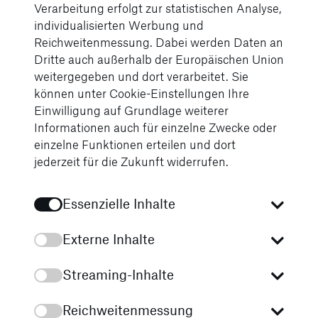
Verarbeitung erfolgt zur statistischen Analyse,
individualisierten Werbung und
Reichweitenmessung. Dabei werden Daten an
Diese Karte wird über eine externe Plattform
Dritte auch außerhalb der Europäischen Union
(Google Maps) gehostet. Das Laden bedarf der
weitergegeben und dort verarbeitet. Sie
Zustimmung unserer
können unter Cookie-Einstellungen Ihre
Datenschutzbestimmungen.
Einwilligung auf Grundlage weiterer
Informationen auch für einzelne Zwecke oder
einzelne Funktionen erteilen und dort
Google Maps aktivieren
jederzeit für die Zukunft widerrufen.
Truck-Service bei STERNAUTO
Mer
Unsere Services
Mod
Essenzielle Inhalte
Externe Inhalte
Streaming-Inhalte
Unsere News zu Mercedes-Benz Trucks
Reichweitenmessung