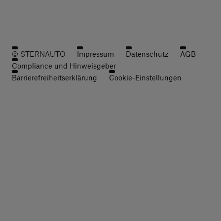
© STERNAUTO
Impressum
Datenschutz
AGB
Compliance und Hinweisgeber
Barrierefreiheitserklärung
Cookie-Einstellungen
Zahlungsdienstleister
[1] Die angegebenen Werte wurden nach dem
vorgeschriebenen Messverfahren WLTP (Worldwide
harmonised Light-duty vehicles Test Procedures) ermittelt.
Der Kraftstoffverbrauch und der CO2-Ausstoß eines Pkw
sind nicht nur von der effizienten Ausnutzung des Kraftstoffs
durch den Pkw, sondern auch vom Fahrstil und anderen