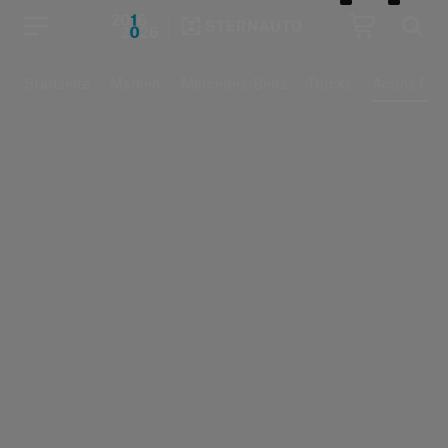
Hauptregion der Seite anspr
Startseite
Marken
Mercedes-Benz
Trucks
Actros F