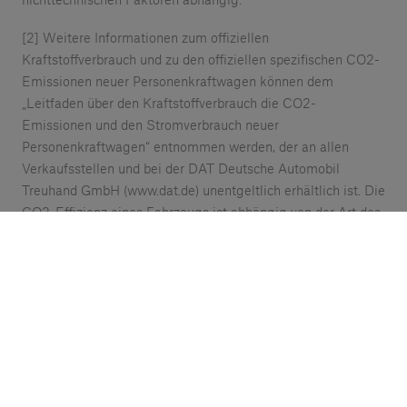
[2] Weitere Informationen zum offiziellen
Kraftstoffverbrauch und zu den offiziellen spezifischen CO2-
Emissionen neuer Personenkraftwagen können dem
„Leitfaden über den Kraftstoffverbrauch die CO2-
Emissionen und den Stromverbrauch neuer
Personenkraftwagen“ entnommen werden, der an allen
Verkaufsstellen und bei der DAT Deutsche Automobil
Treuhand GmbH (www.dat.de) unentgeltlich erhältlich ist. Die
CO2-Effizienz eines Fahrzeugs ist abhängig von der Art des
Getriebes oder der Räder und kann sich während der
Konfiguration verändern.