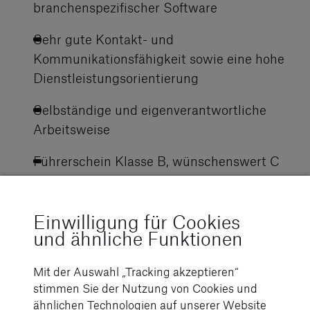
branchenspezifischer Software
Sehr gute Kontakt- und
Kommunikationsfähigkeit sowie eine hohe
Dienstleistungsorientierung
Selbständige und eigenverantwortliche
Arbeitsweise
Führerschein Klasse B, wünschenswert C
Darauf kannst Du dich
Einwilligung für Cookies
und ähnliche Funktionen
freuen
Mit der Auswahl „Tracking akzeptieren“
stimmen Sie der Nutzung von Cookies und
Professionelles und wertschätzendes
ähnlichen Technologien auf unserer Website