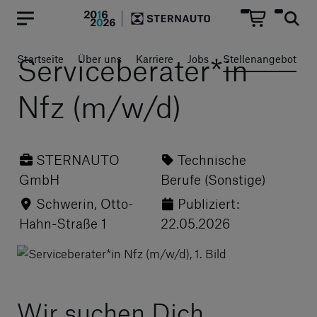
Hauptregion der Seite anspr
Serviceberater*in
Startseite
Über uns
Karriere
Jobs
Stellenangebot
Nfz (m/w/d)
STERNAUTO
Technische
GmbH
Berufe (Sonstige)
Schwerin, Otto-
Publiziert:
Hahn-Straße 1
22.05.2026
Wir suchen Dich