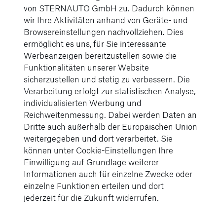
Miteinander
von STERNAUTO GmbH zu. Dadurch können
wir Ihre Aktivitäten anhand von Geräte- und
Moderne Arbeitsplätze und Technik
Browsereinstellungen nachvollziehen. Dies
ermöglicht es uns, für Sie interessante
Weihnachts-/ Urlaubsgeld (13.
Werbeanzeigen bereitzustellen sowie die
Monatsgehalt)
Funktionalitäten unserer Website
sicherzustellen und stetig zu verbessern. Die
29 Tage Urlaub
Verarbeitung erfolgt zur statistischen Analyse,
individualisierten Werbung und
flexible Arbeitszeiten bei einer 40h/Woche
Reichweitenmessung. Dabei werden Daten an
Dritte auch außerhalb der Europäischen Union
Tarifgehalt
weitergegeben und dort verarbeitet. Sie
können unter Cookie-Einstellungen Ihre
Intensive Einarbeitung
Einwilligung auf Grundlage weiterer
Informationen auch für einzelne Zwecke oder
Internes Seminarprogramm für individuelle
einzelne Funktionen erteilen und dort
Weiterbildungen und langfristige
jederzeit für die Zukunft widerrufen.
Perspektiven