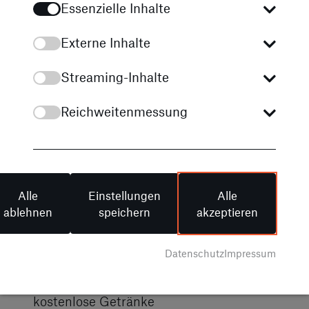
Arbeitgeberzuschuss zu
Essenzielle Inhalte
Vermögenswirksamen Leistungen
Externe Inhalte
Betriebliches Gesundheitsmanagement
Streaming-Inhalte
und kostenfreie Vorsorgeuntersuchungen
Vorteilskonditionen auf Produkte und
Reichweitenmessung
Dienstleistungen des Unternehmens
Mitarbeiterrabatte bei Partnern über unser
Shop Programm
Alle
Einstellungen
Alle
Mitarbeiter werben Mitarbeiter Prämie i. H.
ablehnen
speichern
akzeptieren
v. bis zu 2.000,00 €
Datenschutz
Impressum
Weitere Mitarbeiter Benefits wie
Massageangebote, Firmenevents,
kostenlose Getränke