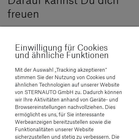
freuen
Professionelles und wertschätzendes
Miteinander
Einwilligung für Cookies
und ähnliche Funktionen
Moderne Arbeitsplätze und Technik
Mit der Auswahl „Tracking akzeptieren“
Weihnachts-/ Urlaubsgeld (13.
stimmen Sie der Nutzung von Cookies und
Monatsgehalt)
ähnlichen Technologien auf unserer Website
von STERNAUTO GmbH zu. Dadurch können
28 Tage Urlaub
wir Ihre Aktivitäten anhand von Geräte- und
Browsereinstellungen nachvollziehen. Dies
flexible Arbeitszeiten bei einer 37h/Woche
ermöglicht es uns, für Sie interessante
Werbeanzeigen bereitzustellen sowie die
Tarifgehalt
Funktionalitäten unserer Website
Intensive Einarbeitung
sicherzustellen und stetig zu verbessern. Die