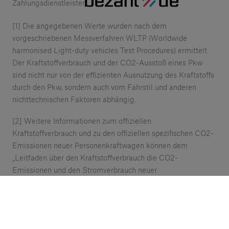
Zahlungsdienstleister
[1] Die angegebenen Werte wurden nach dem
vorgeschriebenen Messverfahren WLTP (Worldwide
harmonised Light-duty vehicles Test Procedures) ermittelt.
Der Kraftstoffverbrauch und der CO2-Ausstoß eines Pkw
sind nicht nur von der effizienten Ausnutzung des Kraftstoffs
durch den Pkw, sondern auch vom Fahrstil und anderen
nichttechnischen Faktoren abhängig.
[2] Weitere Informationen zum offiziellen
Kraftstoffverbrauch und zu den offiziellen spezifischen CO2-
Emissionen neuer Personenkraftwagen können dem
„Leitfaden über den Kraftstoffverbrauch die CO2-
Emissionen und den Stromverbrauch neuer
Personenkraftwagen“ entnommen werden, der an allen
Verkaufsstellen und bei der DAT Deutsche Automobil
Treuhand GmbH (www.dat.de) unentgeltlich erhältlich ist. Die
CO2-Effizienz eines Fahrzeugs ist abhängig von der Art des