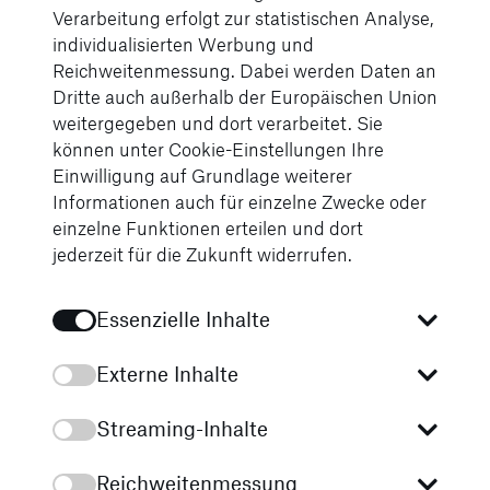
Verarbeitung erfolgt zur statistischen Analyse,
Internes Seminarprogramm für individuelle
individualisierten Werbung und
Reichweitenmessung. Dabei werden Daten an
Weiterbildungen und langfristige
Dritte auch außerhalb der Europäischen Union
Perspektiven
weitergegeben und dort verarbeitet. Sie
können unter Cookie-Einstellungen Ihre
Arbeitgeberzuschuss zu
Einwilligung auf Grundlage weiterer
Vermögenswirksamen Leistungen
Informationen auch für einzelne Zwecke oder
einzelne Funktionen erteilen und dort
Betriebliches Gesundheitsmanagement
jederzeit für die Zukunft widerrufen.
und kostenfreie Vorsorgeuntersuchungen
Vorteilskonditionen auf Produkte und
Essenzielle Inhalte
Dienstleistungen des Unternehmens
Externe Inhalte
Mitarbeiterrabatte bei Partnern über unser
Shop Programm
Streaming-Inhalte
Mitarbeiter werben Mitarbeiter Prämie i. H.
Reichweitenmessung