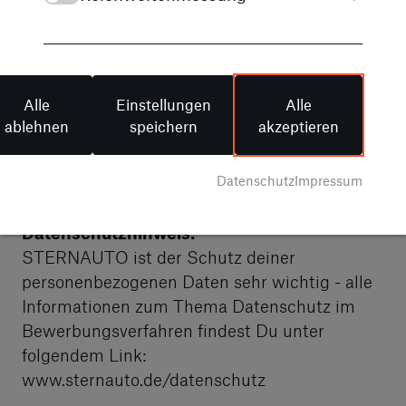
v. bis zu 2.000,00 €
Weitere Mitarbeiter Benefits wie
Firmenevents, kostenlose Getränke u.v.m
Alle
Einstellungen
Alle
Kostenfreie Parkplätze
ablehnen
speichern
akzeptieren
Fahrradleasing
Datenschutz
Impressum
Datenschutzhinweis:
STERNAUTO ist der Schutz deiner
personenbezogenen Daten sehr wichtig - alle
Informationen zum Thema Datenschutz im
Bewerbungsverfahren findest Du unter
folgendem Link:
www.sternauto.de/datenschutz