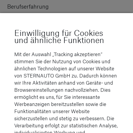
Berufserfahrung
---
Einwilligung für Cookies
und ähnliche Funktionen
Frühester Eintritt (TT.MM.JJJJ)
Mit der Auswahl „Tracking akzeptieren“
stimmen Sie der Nutzung von Cookies und
ähnlichen Technologien auf unserer Website
von STERNAUTO GmbH zu. Dadurch können
wir Ihre Aktivitäten anhand von Geräte- und
Gehaltswunsch p.a. (nur Zahl)
Browsereinstellungen nachvollziehen. Dies
ermöglicht es uns, für Sie interessante
Werbeanzeigen bereitzustellen sowie die
Funktionalitäten unserer Website
sicherzustellen und stetig zu verbessern. Die
Name des werbenden Mitarbeitenden
Verarbeitung erfolgt zur statistischen Analyse,
individualisierten Werbung und