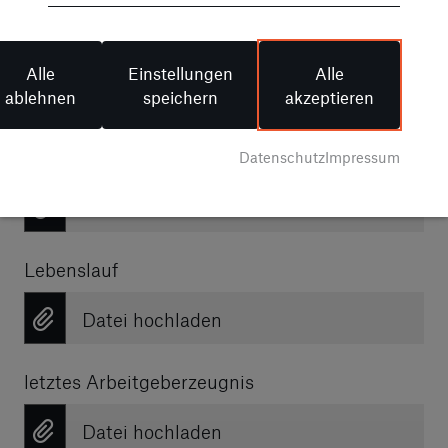
Foto
Alle
Einstellungen
Alle
Datei hochladen
ablehnen
speichern
akzeptieren
Anschreiben / Komplette Unterlagen
*
Datenschutz
Impressum
Datei hochladen
Lebenslauf
Datei hochladen
letztes Arbeitgeberzeugnis
Datei hochladen