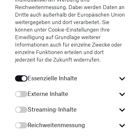
Reichweitenmessung. Dabei werden Daten an
Dritte auch außerhalb der Europäischen Union
weitergegeben und dort verarbeitet. Sie
Wie möchtest Du kontaktiert werden?
können unter Cookie-Einstellungen Ihre
Einwilligung auf Grundlage weiterer
---
Informationen auch für einzelne Zwecke oder
einzelne Funktionen erteilen und dort
jederzeit für die Zukunft widerrufen.
Du kannst hier entweder ein gesamtes
Essenzielle Inhalte
Bewerbungs-Dokument oder einzelne
Dokumente hochladen. Folgende Dateiformate
Externe Inhalte
sind möglich: Word (doc, docx), PDF, JPG,
PNG, GIF. Ein Einzeldokument darf die Größe
Streaming-Inhalte
von 15 MB nicht überschreiten. Bitte lade
keine PDF- und Word-Dokumente hoch, die
Reichweitenmessung
mit einem Passwort- oder Schreibschutz
versehen sind.