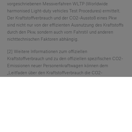
vorgeschriebenen Messverfahren WLTP (Worldwide
harmonised Light-duty vehicles Test Procedures) ermittelt.
Der Kraftstoffverbrauch und der CO2-Ausstoß eines Pkw
sind nicht nur von der effizienten Ausnutzung des Kraftstoffs
durch den Pkw, sondern auch vom Fahrstil und anderen
nichttechnischen Faktoren abhängig.
[2] Weitere Informationen zum offiziellen
Kraftstoffverbrauch und zu den offiziellen spezifischen CO2-
Emissionen neuer Personenkraftwagen können dem
„Leitfaden über den Kraftstoffverbrauch die CO2-
Emissionen und den Stromverbrauch neuer
Personenkraftwagen“ entnommen werden, der an allen
Verkaufsstellen und bei der DAT Deutsche Automobil
Treuhand GmbH (www.dat.de) unentgeltlich erhältlich ist. Die
CO2-Effizienz eines Fahrzeugs ist abhängig von der Art des
Getriebes oder der Räder und kann sich während der
Konfiguration verändern.