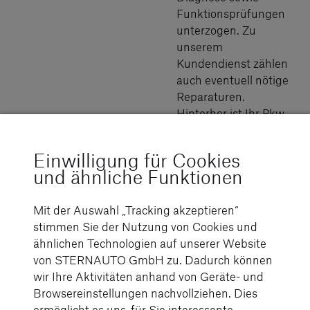
Funktionsprüfungen
unterzogen. Zu
unserem
Kundendienst zählen
auch eventuell nötige
Reparaturen.
Hinterher ist Ihr Pkw
dann fit für den
Frühling, bestens auf
Einwilligung für Cookies
lange Strecken
und ähnliche Funktionen
vorbereitet oder kann
tiefsten
Mit der Auswahl „Tracking akzeptieren“
Minustemperaturen
stimmen Sie der Nutzung von Cookies und
trotzen.
ähnlichen Technologien auf unserer Website
von STERNAUTO GmbH zu. Dadurch können
Service-Termin
wir Ihre Aktivitäten anhand von Geräte- und
vereinbaren
Browsereinstellungen nachvollziehen. Dies
ermöglicht es uns, für Sie interessante