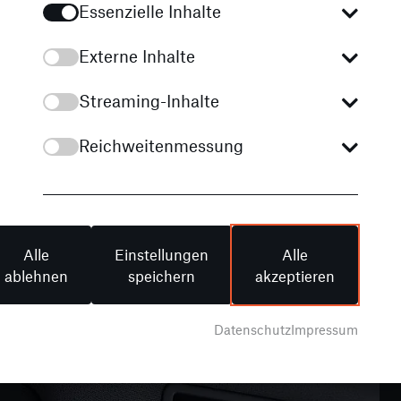
Essenzielle Inhalte
Externe Inhalte
Streaming-Inhalte
Reichweitenmessung
30.06.2026
Der Mercedes-Benz SL-Club zu Gast bei
STERNAUTO
Alle
Einstellungen
Alle
ablehnen
speichern
akzeptieren
weiterlesen
Datenschutz
Impressum