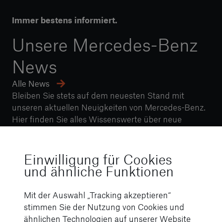
Immer bestens informiert.
Unsere Mercedes-Benz
News
Alle News
Bleiben Sie stets auf dem neuesten Stand mit
unseren aktuellen Neuigkeiten von Mercedes-Benz.
Hier finden Sie alles Wissenswerte über neue
Fahrzeugmodelle, unsere Angebote von
STERNAUTO oder exklusive Veranstaltungen.
Einwilligung für Cookies
und ähnliche Funktionen
Mit der Auswahl „Tracking akzeptieren“
stimmen Sie der Nutzung von Cookies und
ähnlichen Technologien auf unserer Website