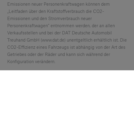
Emissionen neuer Personenkraftwagen können dem
„Leitfaden über den Kraftstoffverbrauch die CO2-
Emissionen und den Stromverbrauch neuer
Personenkraftwagen“ entnommen werden, der an allen
Verkaufsstellen und bei der DAT Deutsche Automobil
Treuhand GmbH (www.dat.de) unentgeltlich erhältlich ist. Die
CO2-Effizienz eines Fahrzeugs ist abhängig von der Art des
Getriebes oder der Räder und kann sich während der
Konfiguration verändern.