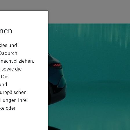
onen
kies und
Dadurch
 nachvollziehen.
 sowie die
 Die
 und
Europäischen
llungen Ihre
ke oder