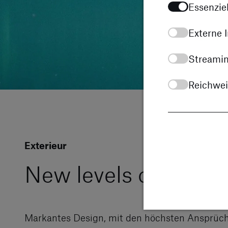
Essenziel
Externe I
Streamin
Reichwe
Exterieur
New levels of Mode
Markantes Design, mit den höchsten Ansprüch