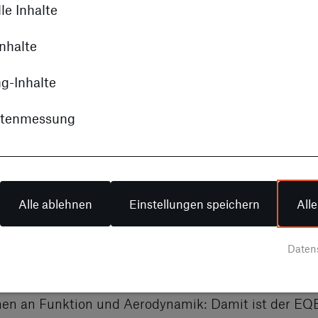
le Inhalte
nhalte
g-Inhalte
itenmessung
Alle ablehnen
Einstellungen speichern
All
rn Luxury
Daten
en an Funktion und Aerodynamik: Damit ist der EQE