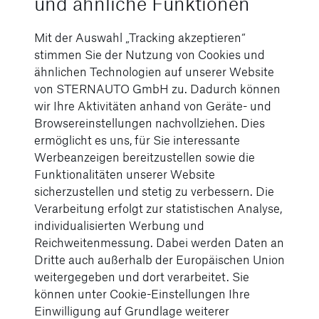
und ähnliche Funktionen
Mit der Auswahl „Tracking akzeptieren“
stimmen Sie der Nutzung von Cookies und
ähnlichen Technologien auf unserer Website
AMG Line
von STERNAUTO GmbH zu. Dadurch können
wir Ihre Aktivitäten anhand von Geräte- und
[3]
Die wichtigsten Merkmale:
Browsereinstellungen nachvollziehen. Dies
ermöglicht es uns, für Sie interessante
AMG-Design mit AMG-Frontschürze
Werbeanzeigen bereitzustellen sowie die
inklusive Frontsplitter in Chrom, AMG-
Funktionalitäten unserer Website
Seitenschwellerverkleidungen in
sicherzustellen und stetig zu verbessern. Die
Hochglanzschwarz mit Chromeinlegern
Verarbeitung erfolgt zur statistischen Analyse,
sowie AMG-Heckschürze mit Diffusor-
individualisierten Werbung und
Optik in Hochglanzschwarz und
Reichweitenmessung. Dabei werden Daten an
Chromzierleiste
Dritte auch außerhalb der Europäischen Union
weitergegeben und dort verarbeitet. Sie
Hochglänzende Aluminium-Zierleisten
können unter Cookie-Einstellungen Ihre
an Fensterlinien und Bordkanten
Einwilligung auf Grundlage weiterer