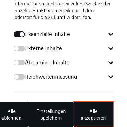
45,7 cm (18") AMG-Leichtmetallräder im
Informationen auch für einzelne Zwecke oder
aerodynamisch optimierten 5-Speichen-
einzelne Funktionen erteilen und dort
Design, tantalgrau lackiert und
jederzeit für die Zukunft widerrufen.
glanzgedreht
Umfeldbeleuchtung mit animierter
Essenzielle Inhalte
Projektion des Mercedes-Benz-Logos
Externe Inhalte
Flächenbündige Türgriffe mit
Ausfahrautomatik
Streaming-Inhalte
Reichweitenmessung
Alle
Einstellungen
Alle
ablehnen
speichern
akzeptieren