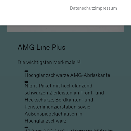
Datenschutz
Impressum
AMG Line Plus
[3]
Die wichtigsten Merkmale:
Hochglanzschwarze AMG-Abrisskante
Night-Paket mit hochglänzend
schwarzen Zierleisten an Front- und
Heckschürze, Bordkanten- und
Fensterlinienzierstäben sowie
Außenspiegelgehäusen in
Hochglanzschwarz
48,3 cm (19") AMG-Leichtmetallräder im