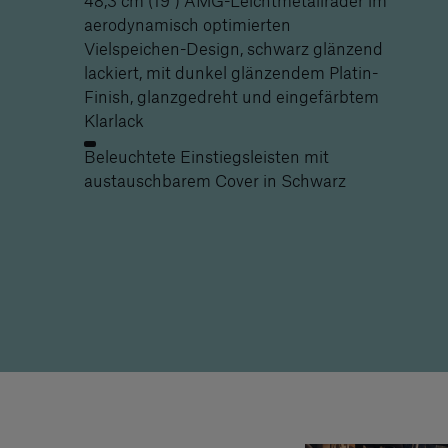
aerodynamisch optimierten
Vielspeichen-Design, schwarz glänzend
lackiert, mit dunkel glänzendem Platin-
Finish, glanzgedreht und eingefärbtem
Klarlack
Beleuchtete Einstiegsleisten mit
austauschbarem Cover in Schwarz