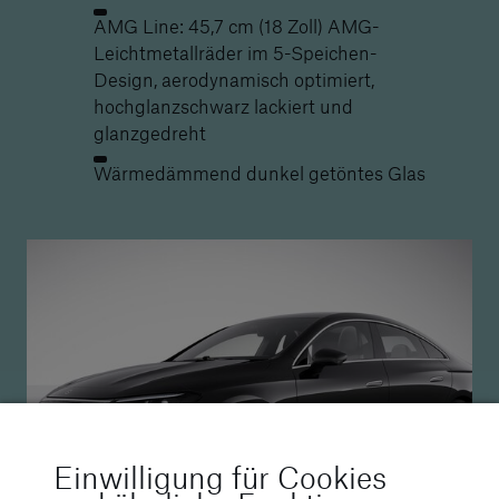
AMG Line: 45,7 cm (18 Zoll) AMG-
Leichtmetallräder im 5-Speichen-
Design, aerodynamisch optimiert,
hochglanzschwarz lackiert und
glanzgedreht
Wärmedämmend dunkel getöntes Glas
Einwilligung für Cookies