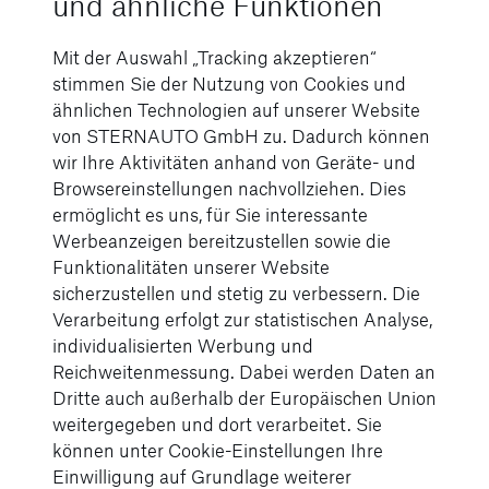
und ähnliche Funktionen
Mit der Auswahl „Tracking akzeptieren“
stimmen Sie der Nutzung von Cookies und
ähnlichen Technologien auf unserer Website
von STERNAUTO GmbH zu. Dadurch können
wir Ihre Aktivitäten anhand von Geräte- und
Browsereinstellungen nachvollziehen. Dies
ermöglicht es uns, für Sie interessante
Werbeanzeigen bereitzustellen sowie die
Funktionalitäten unserer Website
Night-Paket
sicherzustellen und stetig zu verbessern. Die
Verarbeitung erfolgt zur statistischen Analyse,
individualisierten Werbung und
Grill:
Rahmen und Panel abgedunkelt in
Reichweitenmessung. Dabei werden Daten an
Dark Chrome
Dritte auch außerhalb der Europäischen Union
weitergegeben und dort verarbeitet. Sie
AMG Frontschürze mit sportlichen
können unter Cookie-Einstellungen Ihre
Lufteinlässen und Zierelement in
Einwilligung auf Grundlage weiterer
Schwarz hochglänzend