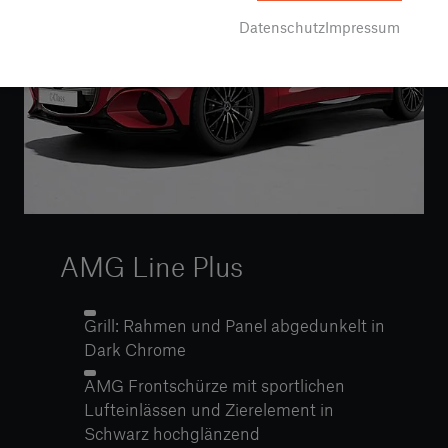
Datenschutz
Impressum
AMG Line Plus
Grill: Rahmen und Panel abgedunkelt in
Dark Chrome
AMG Frontschürze mit sportlichen
Lufteinlässen und Zierelement in
Schwarz hochglänzend