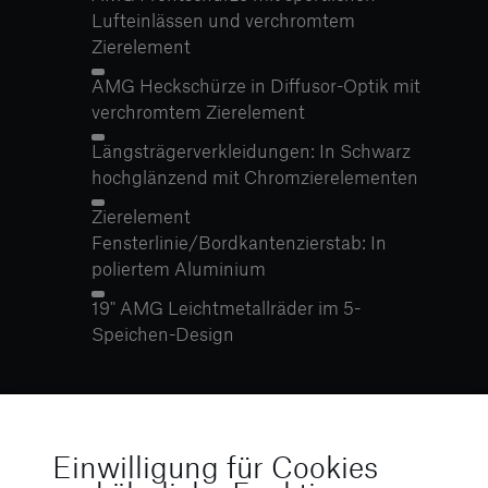
Lufteinlässen und verchromtem
Zierelement
AMG Heckschürze in Diffusor-Optik mit
verchromtem Zierelement
Längsträgerverkleidungen: In Schwarz
hochglänzend mit Chromzierelementen
Zierelement
Fensterlinie/Bordkantenzierstab: In
poliertem Aluminium
19" AMG Leichtmetallräder im 5-
Speichen-Design
Einwilligung für Cookies