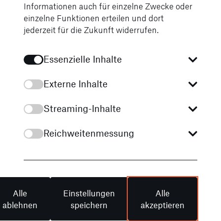
Informationen auch für einzelne Zwecke oder
AMG Heckschürze in Diffusor-Optik mit
einzelne Funktionen erteilen und dort
schwarz hochglänzendem Zierelement,
jederzeit für die Zukunft widerrufen.
seitliche Luftauslässe in Schwarz
Längsträgerverkleidungen: In Schwarz
Essenzielle Inhalte
hochglänzend mit schwarz
hochglänzenden Zierelementen
Externe Inhalte
Zierelement
Streaming-Inhalte
Fensterlinie/Bordkantenzierstab: In
Schwarz hochglänzend
Reichweitenmessung
19" AMG Leichtmetallräder im 5-
Speichen-Design
Alle
Einstellungen
Alle
ablehnen
speichern
akzeptieren