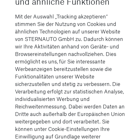
und ähnliche Funktionen
der A-Klasse Limousine
Mit der Auswahl „Tracking akzeptieren“
stimmen Sie der Nutzung von Cookies und
Erfahren Sie mehr über weitere verfügbare
ähnlichen Technologien auf unserer Website
Ausstattungen der Mercedes-Benz A-Klasse
von STERNAUTO GmbH zu. Dadurch können
Limousine.
wir Ihre Aktivitäten anhand von Geräte- und
Browsereinstellungen nachvollziehen. Dies
ermöglicht es uns, für Sie interessante
Werbeanzeigen bereitzustellen sowie die
Funktionalitäten unserer Website
sicherzustellen und stetig zu verbessern. Die
Verarbeitung erfolgt zur statistischen Analyse,
individualisierten Werbung und
Reichweitenmessung. Dabei werden Daten an
Dritte auch außerhalb der Europäischen Union
weitergegeben und dort verarbeitet. Sie
können unter Cookie-Einstellungen Ihre
Einwilligung auf Grundlage weiterer