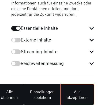
Informationen auch für einzelne Zwecke oder
einzelne Funktionen erteilen und dort
MULTIBEAM LED-
jederzeit für die Zukunft widerrufen.
Scheinwerfer
Essenzielle Inhalte
Die adaptiven MULTIBEAM LED-
Externe Inhalte
[12]
Scheinwerfer
reagieren mit einzeln
steuerbaren LEDs auf die
Streaming-Inhalte
Verkehrssituation. Das Teilfernlicht spart
dabei andere Verkehrsteilnehmer aus,
Reichweitenmessung
ohne diese zu blenden. Auch Abbiege-
und Kurvenlicht sowie weitere
Lichtfunktionen leuchten das Sichtfeld
entsprechend der Fahrsituation
bestmöglich aus.
Alle
Einstellungen
Alle
ablehnen
speichern
akzeptieren