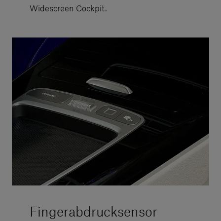
Widescreen Cockpit.
Fingerabdrucksensor