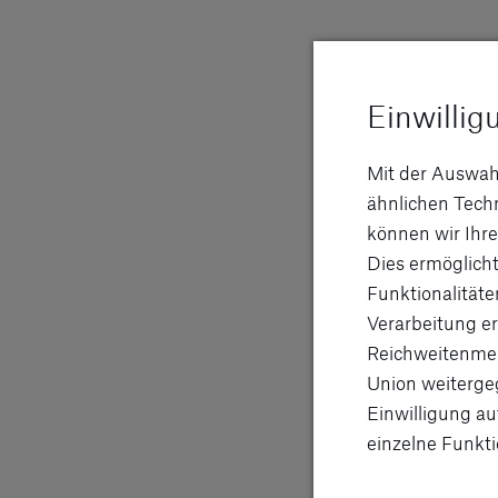
Einwillig
WLTP
Mit der Auswah
Motorisierungen un
ähnlichen Tec
können wir Ihre
Dies ermöglicht
Funktionalitäte
BYD TANG Flagship (2021) | WLTP: Stromverbrauch kombini
Verarbeitung er
BYD TANG Flagship (2024) | WLTP: Stromverbrauch kombini
Reichweitenmes
Union weitergeg
Einwilligung au
einzelne Funkti