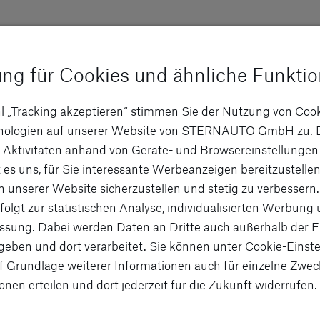
ung für Cookies und ähnliche Funkti
l „Tracking akzeptieren“ stimmen Sie der Nutzung von Coo
d Verbrauch
hnologien auf unserer Website von STERNAUTO GmbH zu. 
 Aktivitäten anhand von Geräte- und Browsereinstellungen
 es uns, für Sie interessante Werbeanzeigen bereitzustellen
n unserer Website sicherzustellen und stetig zu verbessern.
ert: 23,8 kWh/100 km; CO2-Emissionen kombiniert: 0 g/km [1] [2
folgt zur statistischen Analyse, individualisierten Werbung
ert: 24,0 kWh/100 km; CO2-Emissionen kombiniert: 0 g/km [1] [2
sung. Dabei werden Daten an Dritte auch außerhalb der 
eben und dort verarbeitet. Sie können unter Cookie-Einste
f Grundlage weiterer Informationen auch für einzelne Zwec
onen erteilen und dort jederzeit für die Zukunft widerrufen.