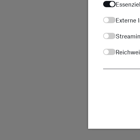
Essenziel
Externe I
Streamin
Reichwe