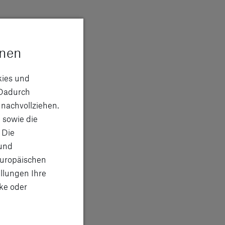
onen
kies und
Dadurch
 nachvollziehen.
 sowie die
 Die
]
 und
]
Europäischen
llungen Ihre
ke oder