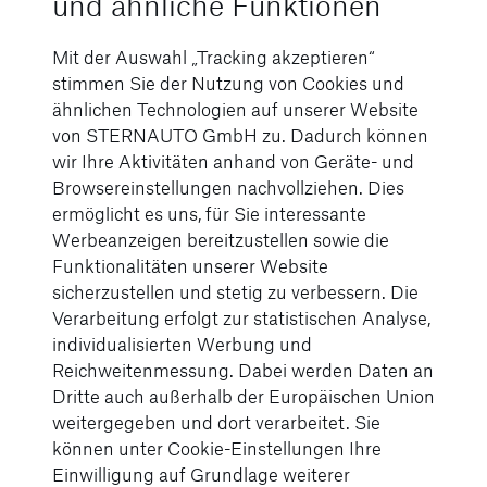
und ähnliche Funktionen
Damit fahren Sie noch
sicherer und
Mit der Auswahl „Tracking akzeptieren“
komfortabler ohne
stimmen Sie der Nutzung von Cookies und
jegliche Ablenkungen.
ähnlichen Technologien auf unserer Website
von STERNAUTO GmbH zu. Dadurch können
Überblick vorn,
wir Ihre Aktivitäten anhand von Geräte- und
hinten, links &
Browsereinstellungen nachvollziehen. Dies
rechts
ermöglicht es uns, für Sie interessante
360-
Werbeanzeigen bereitzustellen sowie die
Funktionalitäten unserer Website
Grad
sicherzustellen und stetig zu verbessern. Die
Verarbeitung erfolgt zur statistischen Analyse,
Kamera
individualisierten Werbung und
Reichweitenmessung. Dabei werden Daten an
Dritte auch außerhalb der Europäischen Union
Das
Diese Karte wird über eine externe Plattform
weitergegeben und dort verarbeitet. Sie
hochauflösende
(Google Maps) gehostet. Das Laden bedarf der
können unter Cookie-Einstellungen Ihre
360-Grad-
Zustimmung unserer
Einwilligung auf Grundlage weiterer
Kamerasystem