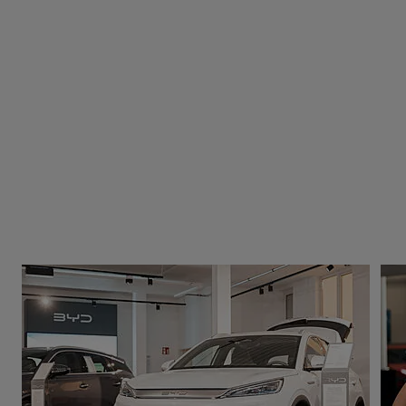
Weitere Links
BYD bei STERNAUTO
Lernen Sie unser Team kennen, buchen Sie eine
Probefahrt mit Ihrem Traumwagen von BYD, finden
Sie schnelle Hilfe oder informieren Sie sich über
unsere Center von STERNAUTO in Ihrer Nähe.
Nutzen Sie die Links, um direkt zu den gewünschten
Informationen zu gelangen.