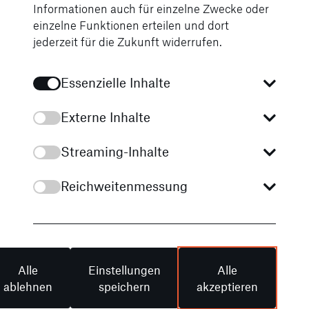
Datenschutzbestimmungen.
Informationen auch für einzelne Zwecke oder
bietet eine
einzelne Funktionen erteilen und dort
vollständige
jederzeit für die Zukunft widerrufen.
Rundumsicht
Google Maps aktivieren
um das
Fahrzeug.
Essenzielle Inhalte
Besonders beim
Rangieren oder
Externe Inhalte
Einparken in
engen
Streaming-Inhalte
Bereichen
unterstützt es
Reichweitenmessung
mit präzisen
Echtzeitbildern
und erhöht so
Komfort und
Sicherheit im
Alle
Einstellungen
Alle
Alltag.
ablehnen
speichern
akzeptieren
Der Gefahr voraus