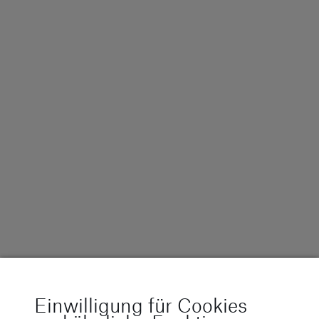
Head-Up
Display
Das 8-Zoll-Head-Up
Display projiziert
wichtige
Fahrinformationen
direkt ins Sichtfeld des
Fahrers.
Geschwindigkeit,
Navigationshinweise
und
Assistenzinformationen
bleiben so jederzeit im
Blick, ohne die
Aufmerksamkeit von
Einwilligung für Cookies
der Straße abzulenken.