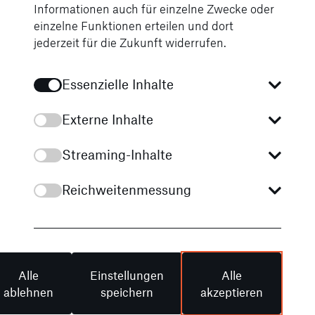
Informationen auch für einzelne Zwecke oder
Tagen für angenehme
einzelne Funktionen erteilen und dort
Kühle.
jederzeit für die Zukunft widerrufen.
Beinfreiheit im
Essenzielle Inhalte
Fond
e³-
Externe Inhalte
Plattform
Streaming-Inhalte
Dank der e³-
Reichweitenmessung
Plattform ist der
Fondboden
vollständig flach,
wodurch ein
großzügiger Raum
Alle
Einstellungen
Alle
mit exzellenter
ablehnen
speichern
akzeptieren
Beinfreiheit