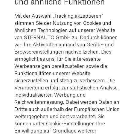
und ähnliche Funktionen
Die mehrfarbige Ambientebeleuchtung passt
Mit der Auswahl „Tracking akzeptieren“
sich Ihrer Stimmung an und reagiert auf die
stimmen Sie der Nutzung von Cookies und
Musik mit fließenden Lichtverläufen, die den
ähnlichen Technologien auf unserer Website
Innenraum in Szene setzen.
von STERNAUTO GmbH zu. Dadurch können
wir Ihre Aktivitäten anhand von Geräte- und
Himmel aus Glas
Browsereinstellungen nachvollziehen. Dies
Panorama-
ermöglicht es uns, für Sie interessante
Werbeanzeigen bereitzustellen sowie die
Schiebedach
Funktionalitäten unserer Website
sicherzustellen und stetig zu verbessern. Die
Verarbeitung erfolgt zur statistischen Analyse,
Das Panorama-
individualisierten Werbung und
Schiebedach aus Glas
Reichweitenmessung. Dabei werden Daten an
eröffnet den Blick von
Dritte auch außerhalb der Europäischen Union
Sonnenaufgang bis
weitergegeben und dort verarbeitet. Sie
Sternenhimmel. Eine
können unter Cookie-Einstellungen Ihre
verstellbare Sonnenblende
Einwilligung auf Grundlage weiterer
sorgt dabei an warmen