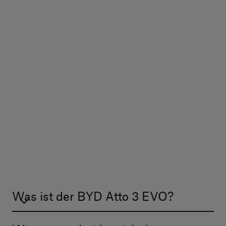
Ganz in Ihrer Nähe
Unsere BYD Standorte
Fragen und Antworten
zum BYD ATTO 3 EVO
Was ist der BYD Atto 3 EVO?