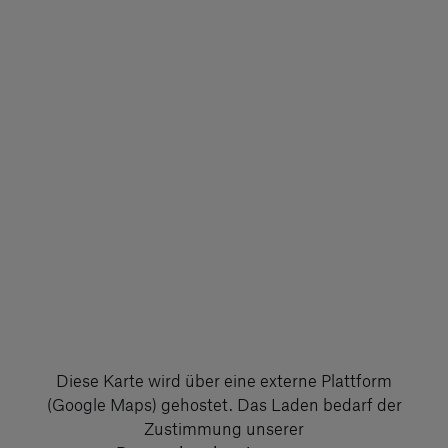
Alltagsdinge
490-Liter-
Kofferraum
Der hintere Kofferraum
bietet 490 Liter
Stauraum sowie einen
zusätzlichen
versteckten Bereich
unter dem Boden,
sodass Sie das Volumen
optimal nutzen können.
Indem Sie Ihre Sachen
Diese Karte wird über eine externe Plattform
in verschiedenen
(Google Maps) gehostet. Das Laden bedarf der
Ebenen verstauen,
Zustimmung unserer
können Sie den Platz