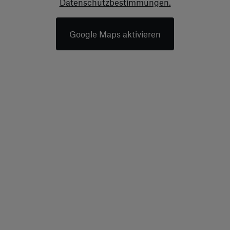
Datenschutzbestimmungen.
optimal nutzen.
Immer in Verbindung
Google Maps aktivieren
Integrierte
Google-
Funktionen
Der BYD ATTO 3 EVO
bietet integrierte
Google-Funktionen für
ein vernetztes und
komfortables
Fahrerlebnis. Über
Apple CarPlay oder
Android Auto können
Sie Ihr Smartphone mit