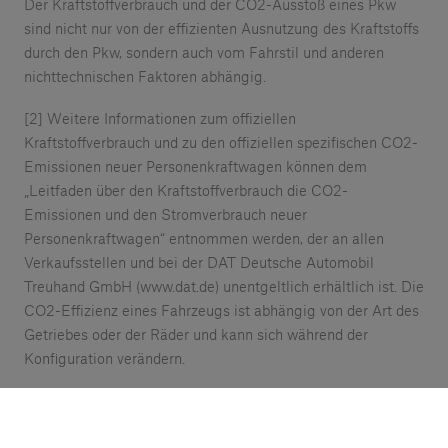
Der Kraftstoffverbrauch und der CO2-Ausstoß eines Pkw
sind nicht nur von der effizienten Ausnutzung des Kraftstoffs
durch den Pkw, sondern auch vom Fahrstil und anderen
nichttechnischen Faktoren abhängig.
[2] Weitere Informationen zum offiziellen
Kraftstoffverbrauch und zu den offiziellen spezifischen CO2-
Emissionen neuer Personenkraftwagen können dem
„Leitfaden über den Kraftstoffverbrauch die CO2-
Emissionen und den Stromverbrauch neuer
Personenkraftwagen“ entnommen werden, der an allen
Verkaufsstellen und bei der DAT Deutsche Automobil
Treuhand GmbH (www.dat.de) unentgeltlich erhältlich ist. Die
CO2-Effizienz eines Fahrzeugs ist abhängig von der Art des
Getriebes oder der Räder und kann sich während der
Konfiguration verändern.