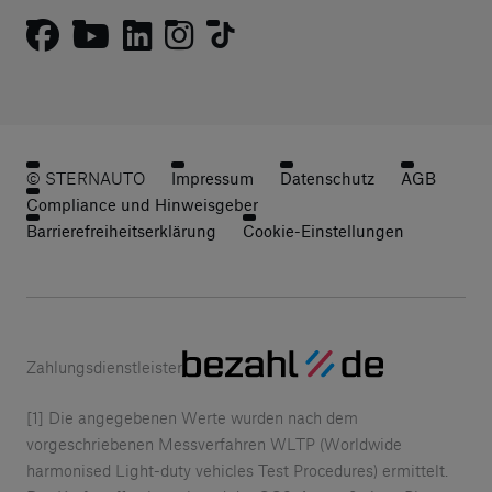
© STERNAUTO
Impressum
Datenschutz
AGB
Compliance und Hinweisgeber
Barrierefreiheitserklärung
Cookie-Einstellungen
Zahlungsdienstleister
[1] Die angegebenen Werte wurden nach dem
vorgeschriebenen Messverfahren WLTP (Worldwide
harmonised Light-duty vehicles Test Procedures) ermittelt.