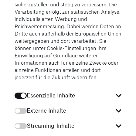
sicherzustellen und stetig zu verbessern. Die
bei Motoren und Getriebe, da
Verarbeitung erfolgt zur statistischen Analyse,
Express-Zuschläge entfallen.
individualisierten Werbung und
Reichweitenmessung. Dabei werden Daten an
Dritte auch außerhalb der Europäischen Union
weitergegeben und dort verarbeitet. Sie
können unter Cookie-Einstellungen Ihre
Einwilligung auf Grundlage weiterer
Informationen auch für einzelne Zwecke oder
Minimierung von
einzelne Funktionen erteilen und dort
verschleißbedingtem Ausfall
jederzeit für die Zukunft widerrufen.
und damit von Stand- und
Wartezeiten.
Essenzielle Inhalte
Externe Inhalte
Streaming-Inhalte