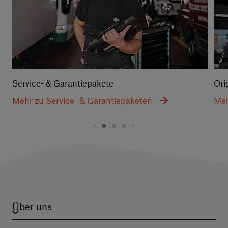
Service- & Garantiepakete
Ori
Mehr zu Service- & Garantiepaketen
Meh
Über uns