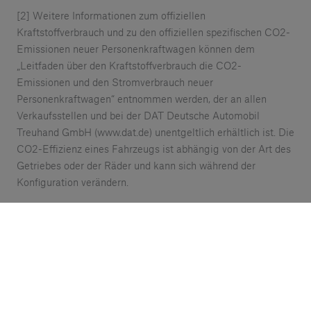
[2] Weitere Informationen zum offiziellen
Kraftstoffverbrauch und zu den offiziellen spezifischen CO2-
Emissionen neuer Personenkraftwagen können dem
„Leitfaden über den Kraftstoffverbrauch die CO2-
Emissionen und den Stromverbrauch neuer
Personenkraftwagen“ entnommen werden, der an allen
Verkaufsstellen und bei der DAT Deutsche Automobil
Treuhand GmbH (www.dat.de) unentgeltlich erhältlich ist. Die
CO2-Effizienz eines Fahrzeugs ist abhängig von der Art des
Getriebes oder der Räder und kann sich während der
Konfiguration verändern.