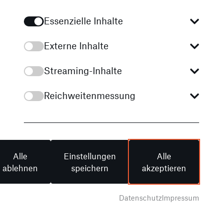
Essenzielle Inhalte
Bild Ihres Oldtimers
*
Externe Inhalte
Datei hochladen
Streaming-Inhalte
Bemerkungen
Reichweitenmessung
Alle
Einstellungen
Alle
ablehnen
speichern
akzeptieren
Weitere Informationen zum Datenschutz finden Sie
Datenschutz
Impressum
in unserer
Datenschutzerklärung