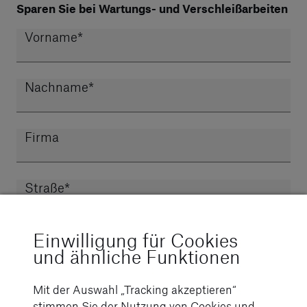
Sparen Sie bei Wartungs- und Verschleißarbeiten
Vorname
*
Nachname
*
Firma
Straße
*
Einwilligung für Cookies
PLZ
*
und ähnliche Funktionen
Ort
*
Mit der Auswahl „Tracking akzeptieren“
stimmen Sie der Nutzung von Cookies und